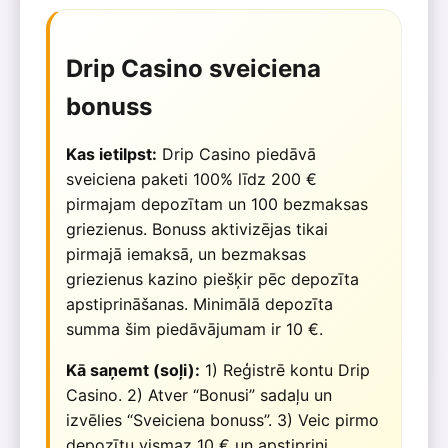
Drip Casino sveiciena
bonuss
Kas ietilpst:
Drip Casino piedāvā
sveiciena paketi 100% līdz 200 €
pirmajam depozītam un 100 bezmaksas
griezienus. Bonuss aktivizējas tikai
pirmajā iemaksā, un bezmaksas
griezienus kazino piešķir pēc depozīta
apstiprināšanas. Minimālā depozīta
summa šim piedāvājumam ir 10 €.
Kā saņemt (soļi):
1) Reģistrē kontu Drip
Casino. 2) Atver “Bonusi” sadaļu un
izvēlies “Sveiciena bonuss”. 3) Veic pirmo
depozītu vismaz 10 € un apstiprini