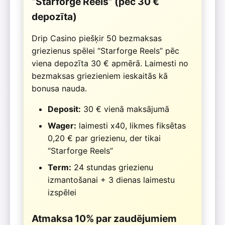
“Starforge Reels” (pēc 30 €
depozīta)
Drip Casino piešķir 50 bezmaksas
griezienus spēlei “Starforge Reels” pēc
viena depozīta 30 € apmērā. Laimesti no
bezmaksas griezieniem ieskaitās kā
bonusa nauda.
Deposit:
30 € vienā maksājumā
Wager:
laimesti x40, likmes fiksētas
0,20 € par griezienu, der tikai
“Starforge Reels”
Term:
24 stundas griezienu
izmantošanai + 3 dienas laimestu
izspēlei
Atmaksa 10% par zaudējumiem