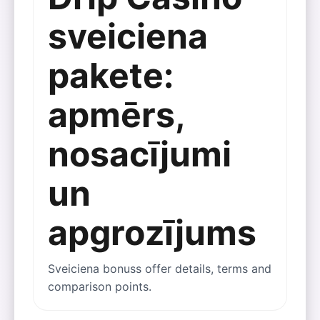
sveiciena
pakete:
apmērs,
nosacījumi
un
apgrozījums
Sveiciena bonuss offer details, terms and
comparison points.