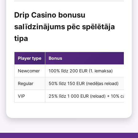
Drip Casino bonusu
salīdzinājums pēc spēlētāja
tipa
Player type
Bonus
Newcomer
100% līdz 200 EUR (1. iemaksa)
Regular
50% līdz 150 EUR (nedēļas reload)
VIP
25% līdz 1 000 EUR (reload) + 10% cash bo