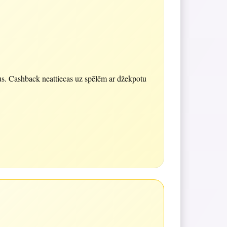
s. Cashback neattiecas uz spēlēm ar džekpotu