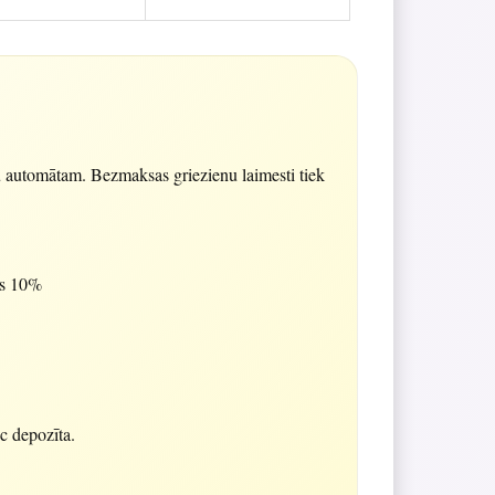
 automātam. Bezmaksas griezienu laimesti tiek
es 10%
c depozīta.