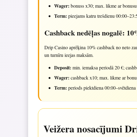
Wager:
bonuss x30; max. likme ar bonusu 
Term:
pieejams katru trešdienu 00:00–23:5
Cashback nedēļas nogalē: 10%
Drip Casino aprēķina 10% cashback no neto zaud
un turnīru ieejas maksām.
Deposit:
min. iemaksa periodā 20 €; cashba
Wager:
cashback x10; max. likme ar bonus
Term:
periods piektdiena 00:00–svētdiena 
Veižera nosacījumi Dr