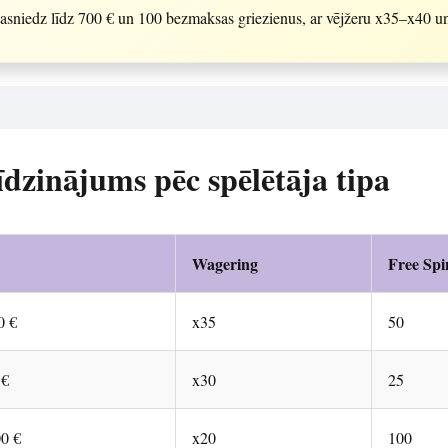
sniedz līdz 700 € un 100 bezmaksas griezienus, ar vējžeru x35–x40 un
dzinājums pēc spēlētāja tipa
Wagering
Free Spi
0 €
x35
50
 €
x30
25
00 €
x20
100