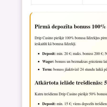
Pirmā depozīta bonuss 100% l
Drip Casino piešķir 100% bonusa līdzekļus pirm
ieskaitīti kā bonusa līdzekļi.
Deposit:
min. 20 €; maks. bonuss 200 €; 5
Wager:
bonuss un bezmaksas griezienu lai
Term:
bonuss jāaktivizē 24 stundu laikā pēc
Atkārtota ielāde trešdienās: 
Katru trešdienu Drip Casino piešķir 50% bonusu 
Deposit:
min. 15 €; viens depozīts trešdie