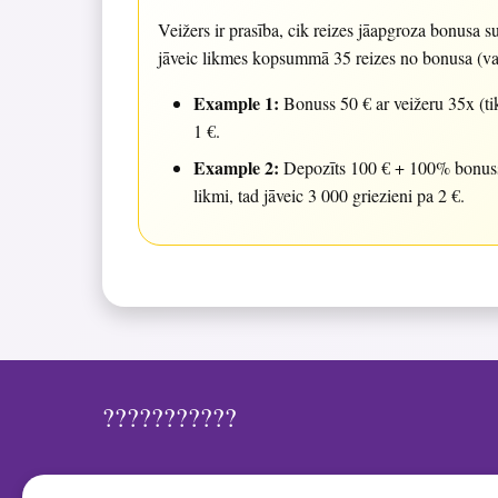
Veižers ir prasība, cik reizes jāapgroza bonusa 
jāveic likmes kopsummā 35 reizes no bonusa (vai
Example 1:
Bonuss 50 € ar veižeru 35x (tik
1 €.
Example 2:
Depozīts 100 € + 100% bonuss 1
likmi, tad jāveic 3 000 griezieni pa 2 €.
???
?
?
??
??
??