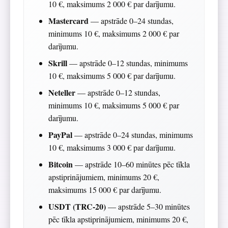
10 €, maksimums 2 000 € par darījumu.
Mastercard
— apstrāde 0–24 stundas,
minimums 10 €, maksimums 2 000 € par
darījumu.
Skrill
— apstrāde 0–12 stundas, minimums
10 €, maksimums 5 000 € par darījumu.
Neteller
— apstrāde 0–12 stundas,
minimums 10 €, maksimums 5 000 € par
darījumu.
PayPal
— apstrāde 0–24 stundas, minimums
10 €, maksimums 3 000 € par darījumu.
Bitcoin
— apstrāde 10–60 minūtes pēc tīkla
apstiprinājumiem, minimums 20 €,
maksimums 15 000 € par darījumu.
USDT (TRC-20)
— apstrāde 5–30 minūtes
pēc tīkla apstiprinājumiem, minimums 20 €,