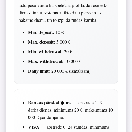
tādu pašu vārdu kā spēlētāja profilā. Ja sasniedz
dienas limitu, sistēma atlikto daļu pārvieto uz
nākamo dienu, un to izpilda rindas kārtībā.
Min. deposit:
10 €
Max. deposit:
5 000 €
Min. withdrawal:
20 €
Max. withdrawal:
10 000 €
Daily limit:
20 000 € (izmaksām)
Bankas pārskaitījums
— apstrāde 1–3
darba dienas, minimums 20 €, maksimums 10
000 € par darījumu.
VISA
— apstrāde 0–24 stundas, minimums