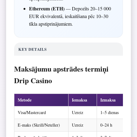
Ethereum (ETH)
— Depozīts 20–15 000
EUR ekvivalentā, ieskaitīšana pēc 10–30
tīkla apstiprinājumiem.
KEY DETAILS
Maksājumu apstrādes termiņi
Drip Casino
Metode
Iemaksa
Izmaksa
K
Visa/Mastercard
Uzreiz
1–5 dienas
B
E-maks (Skrill/Neteller)
Uzreiz
0–24 h
B