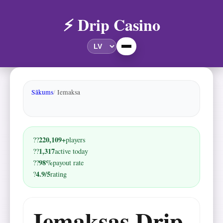
⚡ Drip Casino
Sākums
Iemaksa
220,109+
??
players
1,317
??
active today
98%
??
payout rate
4.9/5
?
rating
Iemaksas Drip