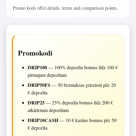
Promo kods offer details, terms and comparison points.
Promokodi
DRIP100
— 100% depozīta bonuss līdz 100 €
pirmajam depozītam
DRIP50FS
— 50 bezmaksas griezieni pēc 20
€ depozīta
DRIP25
— 25% depozīta bonuss līdz 200 €
atkārtotam depozītam
DRIP10CASH
— 10 € kazino bonuss pēc 50
€ depozīta