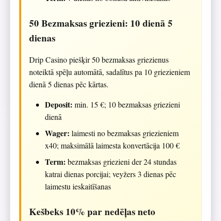
50 Bezmaksas griezieni: 10 dienā 5
dienas
Drip Casino piešķir 50 bezmaksas griezienus
noteiktā spēļu automātā, sadalītus pa 10 griezieniem
dienā 5 dienas pēc kārtas.
Deposit:
min. 15 €; 10 bezmaksas griezieni
dienā
Wager:
laimesti no bezmaksas griezieniem
x40; maksimālā laimesta konvertācija 100 €
Term:
bezmaksas griezieni der 24 stundas
katrai dienas porcijai; veyžers 3 dienas pēc
laimestu ieskaitīšanas
Kešbeks 10% par nedēļas neto