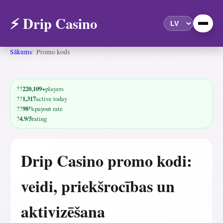
⚡ Drip Casino
Sākums
Promo kods
??
220,109+
players
??
1,317
active today
??
98%
payout rate
?
4.9/5
rating
Drip Casino promo kodi:
veidi, priekšrocības un
aktivizēšana