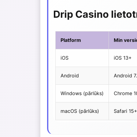
Drip Casino lieto
Platform
Min versi
iOS
iOS 13+
Android
Android 7
Windows (pārlūks)
Chrome 10
macOS (pārlūks)
Safari 15