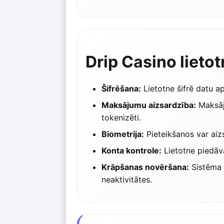
Drip Casino lieto
Šifrēšana:
Lietotne šifrē datu a
Maksājumu aizsardzība:
Maksāju
tokenizēti.
Biometrija:
Pieteikšanos var aizs
Konta kontrole:
Lietotne piedāvā
Krāpšanas novēršana:
Sistēma 
neaktivitātes.