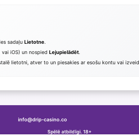
lies sadaļu
Lietotne
.
d vai iOS) un nospied
Lejupielādēt
.
alē lietotni, atver to un piesakies ar esošu kontu vai izvei
info@drip-casino.co
Spēlē atbildīgi. 18+