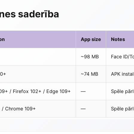
tnes saderība
on
App size
Notes
~98 MB
Face ID/T
.0+
~74 MB
APK instal
9+ / Firefox 102+ / Edge 109+
—
Spēle pārl
+ / Chrome 109+
—
Spēle pār