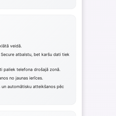
lātā veidā.
ecure atbalstu, bet karšu dati tiek
i paliek telefona drošajā zonā.
nos no jaunas ierīces.
s un automātisku atteikšanos pēc