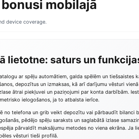
bonusi mobilajā
and device coverage.
 lietotne: saturs un funkcija
atalogu ar spēļu automātiem, galda spēlēm un tiešsaistes ka
šanos, depozītus un izmaksas, kā arī darījumu vēsturi vienā 
izlase ātrai piekļuvei un paziņojumi par konta darbībām. Ies
etrisko ielogošanos, ja to atbalsta ierīce.
ēlē no telefona un grib veikt depozītu vai pārbaudīt bilanci 
logošanās, pēdējo spēļu saraksts un saglabātā izlase samazi
espēja pārvaldīt maksājumu metodes no viena ekrāna. Ja lieto
ēles vēsturi tieši profilā.