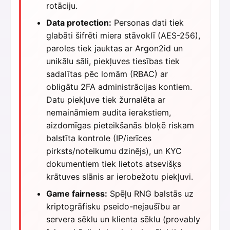
rotāciju.
Data protection:
Personas dati tiek
glabāti šifrēti miera stāvoklī (AES-256),
paroles tiek jauktas ar Argon2id un
unikālu sāli, piekļuves tiesības tiek
sadalītas pēc lomām (RBAC) ar
obligātu 2FA administrācijas kontiem.
Datu piekļuve tiek žurnalēta ar
nemaināmiem audita ierakstiem,
aizdomīgas pieteikšanās bloķē riskam
balstīta kontrole (IP/ierīces
pirksts/noteikumu dzinējs), un KYC
dokumentiem tiek lietots atsevišķs
krātuves slānis ar ierobežotu piekļuvi.
Game fairness:
Spēļu RNG balstās uz
kriptogrāfisku pseido-nejaušību ar
servera sēklu un klienta sēklu (provably