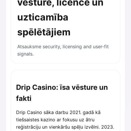
vēsture, licence un
uzticamība
spēlētājiem
Atsauksme security, licensing and user-fit
signals.
Drip Casino: īsa vēsture un
fakti
Drip Casino sāka darbu 2021. gadā kā
tiešsaistes kazino ar fokusu uz ātru
reģistrāciju un vienkāršu spēļu izvēlni. 2023.