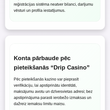
reģistrācijas sistēma neatver bilanci, darījumu
vēsturi un profila iestatījumus.
Konta pārbaude pēc
pieteikšanās “Drip Casino”
Pēc pieteikšanās kazino var pieprasīt
verifikāciju, lai apstiprinātu identitāti,
maksājumu avotu un dzīvesvietas adresi; bez
apstiprinājuma parasti ierobežo izmaksas un
dažreiz iemaksu limitu maiņu.