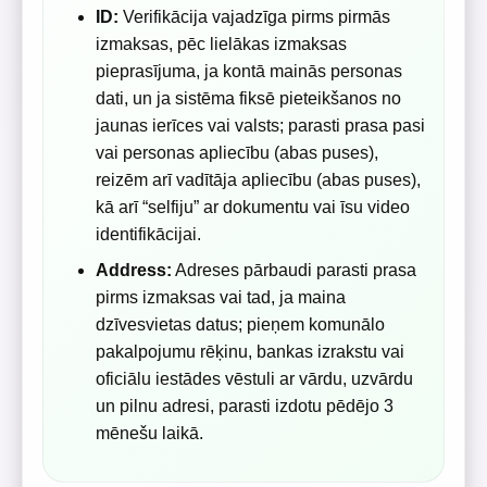
ID:
Verifikācija vajadzīga pirms pirmās
izmaksas, pēc lielākas izmaksas
pieprasījuma, ja kontā mainās personas
dati, un ja sistēma fiksē pieteikšanos no
jaunas ierīces vai valsts; parasti prasa pasi
vai personas apliecību (abas puses),
reizēm arī vadītāja apliecību (abas puses),
kā arī “selfiju” ar dokumentu vai īsu video
identifikācijai.
Address:
Adreses pārbaudi parasti prasa
pirms izmaksas vai tad, ja maina
dzīvesvietas datus; pieņem komunālo
pakalpojumu rēķinu, bankas izrakstu vai
oficiālu iestādes vēstuli ar vārdu, uzvārdu
un pilnu adresi, parasti izdotu pēdējo 3
mēnešu laikā.