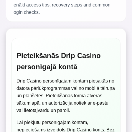
Ienākt access tips, recovery steps and common
login checks.
Pieteikšanās Drip Casino
personīgajā kontā
Drip Casino personīgajam kontam piesakās no
datora pārlūkprogrammas vai no mobilā tālruņa
un planšetes. Pieteikšanās forma atveras
sākumlapā, un autorizācija notiek ar e-pastu
vai lietotājvārdu un paroli.
Lai piekļūtu personīgajam kontam,
nepieciešams izveidots Drip Casino konts. Bez