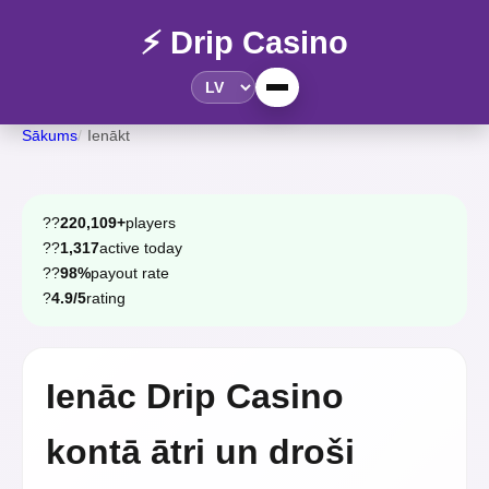
⚡ Drip Casino
Sākums
Ienākt
??
220,109+
players
??
1,317
active today
??
98%
payout rate
?
4.9/5
rating
Ienāc Drip Casino
kontā ātri un droši