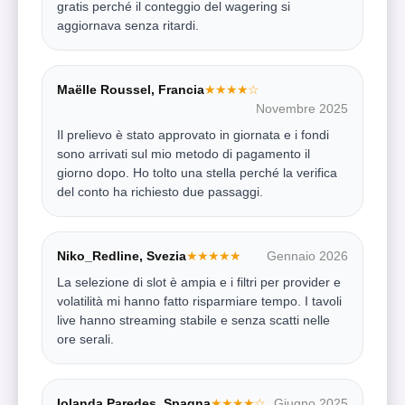
gratis perché il conteggio del wagering si
aggiornava senza ritardi.
Maëlle Roussel, Francia
★★★★☆
Novembre 2025
Il prelievo è stato approvato in giornata e i fondi
sono arrivati sul mio metodo di pagamento il
giorno dopo. Ho tolto una stella perché la verifica
del conto ha richiesto due passaggi.
Niko_Redline, Svezia
★★★★★
Gennaio 2026
La selezione di slot è ampia e i filtri per provider e
volatilità mi hanno fatto risparmiare tempo. I tavoli
live hanno streaming stabile e senza scatti nelle
ore serali.
Iolanda Paredes, Spagna
★★★★☆
Giugno 2025