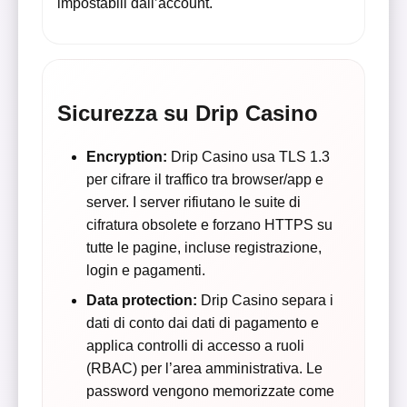
impostabili dall’account.
Sicurezza su Drip Casino
Encryption:
Drip Casino usa TLS 1.3
per cifrare il traffico tra browser/app e
server. I server rifiutano le suite di
cifratura obsolete e forzano HTTPS su
tutte le pagine, incluse registrazione,
login e pagamenti.
Data protection:
Drip Casino separa i
dati di conto dai dati di pagamento e
applica controlli di accesso a ruoli
(RBAC) per l’area amministrativa. Le
password vengono memorizzate come