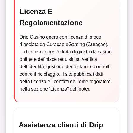
Licenza E
Regolamentazione
Drip Casino opera con licenza di gioco
rilasciata da Curaçao eGaming (Curaçao).
La licenza copre l’offerta di giochi da casinò
online e definisce requisiti su verifica
dell’identità, gestione dei reclami e controlli
contro il riciclaggio. Il sito pubblica i dati
della licenza e i contatti dell’ente regolatore
nella sezione “Licenza” del footer.
Assistenza clienti di Drip