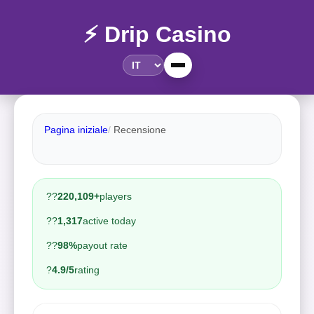
⚡ Drip Casino
Pagina iniziale
Recensione
??
220,109+
players
??
1,317
active today
??
98%
payout rate
?
4.9/5
rating