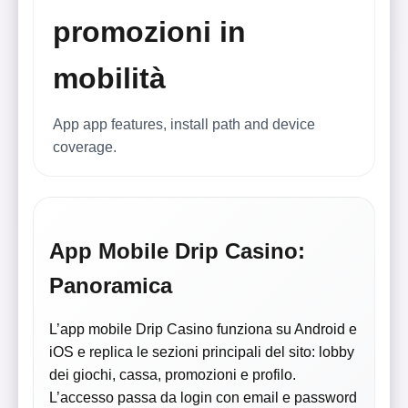
promozioni in
mobilità
App app features, install path and device
coverage.
App Mobile Drip Casino:
Panoramica
L’app mobile Drip Casino funziona su Android e
iOS e replica le sezioni principali del sito: lobby
dei giochi, cassa, promozioni e profilo.
L’accesso passa da login con email e password