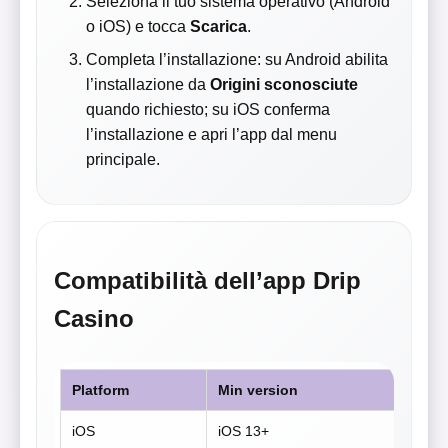
Seleziona il tuo sistema operativo (Android
o iOS) e tocca
Scarica
.
Completa l’installazione: su Android abilita
l’installazione da
Origini sconosciute
quando richiesto; su iOS conferma
l’installazione e apri l’app dal menu
principale.
Compatibilità dell’app Drip
Casino
Platform
Min version
iOS
iOS 13+