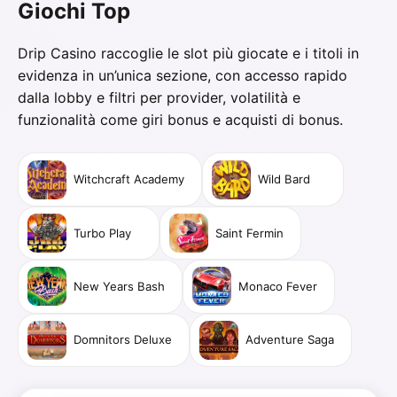
Giochi Top
Drip Casino raccoglie le slot più giocate e i titoli in
evidenza in un’unica sezione, con accesso rapido
dalla lobby e filtri per provider, volatilità e
funzionalità come giri bonus e acquisti di bonus.
Witchcraft Academy
Wild Bard
Turbo Play
Saint Fermin
New Years Bash
Monaco Fever
Domnitors Deluxe
Adventure Saga