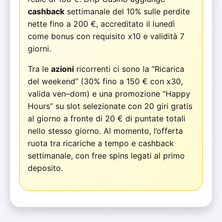
cashback
settimanale del 10% sulle perdite
nette fino a 200 €, accreditato il lunedì
come bonus con requisito x10 e validità 7
giorni.
Tra le
azioni
ricorrenti ci sono la “Ricarica
del weekend” (30% fino a 150 € con x30,
valida ven–dom) e una promozione “Happy
Hours” su slot selezionate con 20 giri gratis
al giorno a fronte di 20 € di puntate totali
nello stesso giorno. Al momento, l’offerta
ruota tra ricariche a tempo e cashback
settimanale, con free spins legati al primo
deposito.