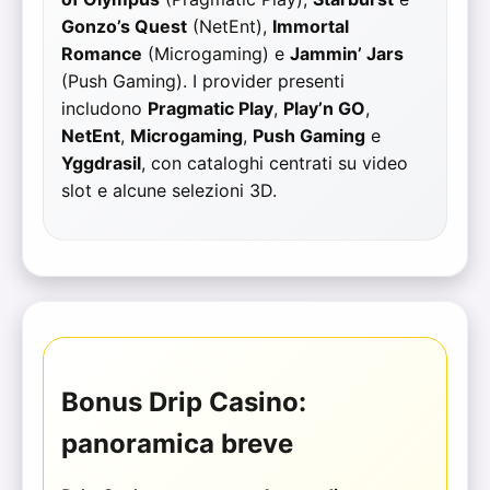
Gonzo’s Quest
(NetEnt),
Immortal
Romance
(Microgaming) e
Jammin’ Jars
(Push Gaming). I provider presenti
includono
Pragmatic Play
,
Play’n GO
,
NetEnt
,
Microgaming
,
Push Gaming
e
Yggdrasil
, con cataloghi centrati su video
slot e alcune selezioni 3D.
Bonus Drip Casino:
panoramica breve