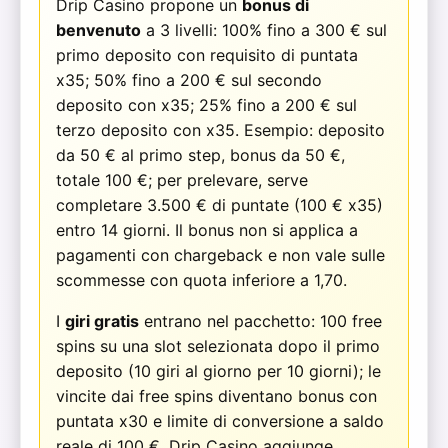
Drip Casino propone un
bonus di
benvenuto
a 3 livelli: 100% fino a 300 € sul
primo deposito con requisito di puntata
x35; 50% fino a 200 € sul secondo
deposito con x35; 25% fino a 200 € sul
terzo deposito con x35. Esempio: deposito
da 50 € al primo step, bonus da 50 €,
totale 100 €; per prelevare, serve
completare 3.500 € di puntate (100 € x35)
entro 14 giorni. Il bonus non si applica a
pagamenti con chargeback e non vale sulle
scommesse con quota inferiore a 1,70.
I
giri gratis
entrano nel pacchetto: 100 free
spins su una slot selezionata dopo il primo
deposito (10 giri al giorno per 10 giorni); le
vincite dai free spins diventano bonus con
puntata x30 e limite di conversione a saldo
reale di 100 €. Drip Casino aggiunge