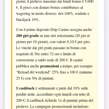
giorni; il prelievo massimo dai fondi bonus è 5.000
€. Il gioco con denaro bonus contribuisce al
wagering in modo diverso: slot 100%, roulette e
blackjack 10%.
Con il primo deposito Drip Casino assegna anche
200 giri gratis
su una slot selezionata (20 giri al
giorno per 10 giorni), con valore 0,10 € per giro.
Le vincite dai giri gratis passano in bonus con
requisito di 30x entro 72 ore e limite di
conversione a saldo reale di 200 €. Il casinò
promozioni
pubblica anche
a tempo, per esempio
“Reload del weekend” 25% fino a 100 € (minimo
25 €) con 30x di puntate.
cashback
Il
è settimanale e parte dal 10% sulle
perdite nette, accreditato ogni lunedì con tetto di
200 €; il cashback richiede 1x di puntate prima del
prelievo. Le campagne promozionali includono