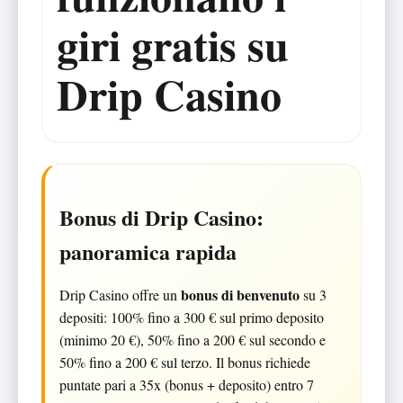
giri gratis su
Drip Casino
Bonus di Drip Casino:
panoramica rapida
bonus di benvenuto
Drip Casino offre un
su 3
depositi: 100% fino a 300 € sul primo deposito
(minimo 20 €), 50% fino a 200 € sul secondo e
50% fino a 200 € sul terzo. Il bonus richiede
puntate pari a 35x (bonus + deposito) entro 7