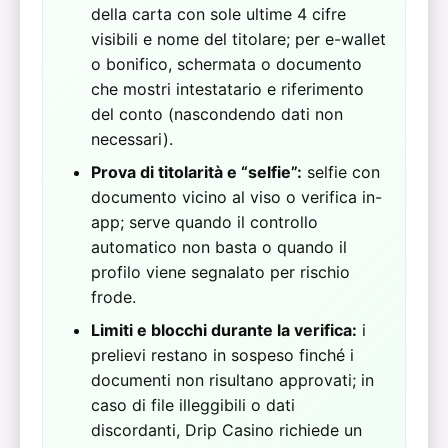
della carta con sole ultime 4 cifre
visibili e nome del titolare; per e-wallet
o bonifico, schermata o documento
che mostri intestatario e riferimento
del conto (nascondendo dati non
necessari).
Prova di titolarità e “selfie”:
selfie con
documento vicino al viso o verifica in-
app; serve quando il controllo
automatico non basta o quando il
profilo viene segnalato per rischio
frode.
Limiti e blocchi durante la verifica:
i
prelievi restano in sospeso finché i
documenti non risultano approvati; in
caso di file illeggibili o dati
discordanti, Drip Casino richiede un