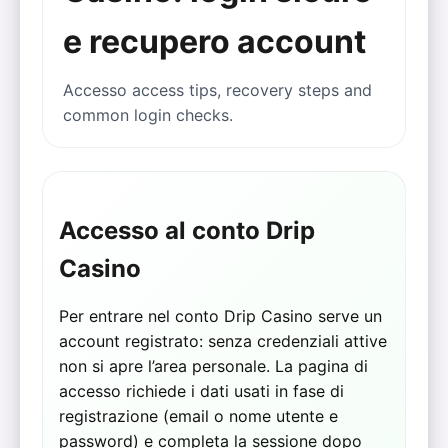
e recupero account
Accesso access tips, recovery steps and
common login checks.
Accesso al conto Drip
Casino
Per entrare nel conto Drip Casino serve un
account registrato: senza credenziali attive
non si apre l’area personale. La pagina di
accesso richiede i dati usati in fase di
registrazione (email o nome utente e
password) e completa la sessione dopo