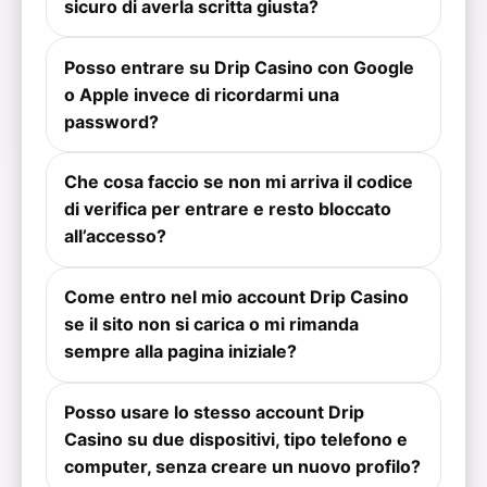
sicuro di averla scritta giusta?
Posso entrare su Drip Casino con Google
o Apple invece di ricordarmi una
password?
Che cosa faccio se non mi arriva il codice
di verifica per entrare e resto bloccato
all’accesso?
Come entro nel mio account Drip Casino
se il sito non si carica o mi rimanda
sempre alla pagina iniziale?
Posso usare lo stesso account Drip
Casino su due dispositivi, tipo telefono e
computer, senza creare un nuovo profilo?