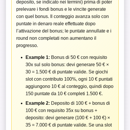
deposito, se indicato nei termini) prima di poter
prelevare i fondi bonus e le vincite generate
con quel bonus. Il conteggio avanza solo con
puntate in denaro reale effettuate dopo
l’attivazione del bonus; le puntate annullate e i
round non completati non aumentano il
progresso.
Example 1:
Bonus di 50 € con requisito
30x sul solo bonus: devi generare 50 € ×
30 = 1.500 € di puntate valide. Se giochi
slot con contributo 100%, ogni 10 € puntati
aggiungono 10 € al conteggio, quindi dopo
150 puntate da 10 € completi 1.500 €.
Example 2:
Deposito di 100 € + bonus di
100 € con requisito 35x su bonus +
deposito: devi generare (100 € + 100 €) ×
35 = 7.000 € di puntate valide. Se una slot