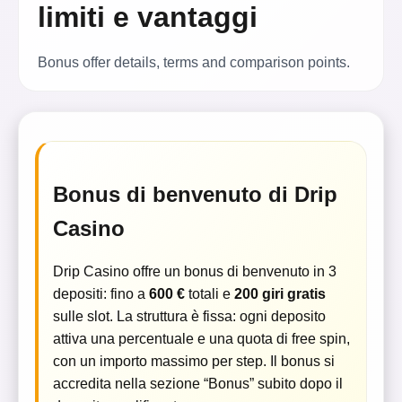
limiti e vantaggi
Bonus offer details, terms and comparison points.
Bonus di benvenuto di Drip
Casino
Drip Casino offre un bonus di benvenuto in 3
depositi: fino a
600 €
totali e
200 giri gratis
sulle slot. La struttura è fissa: ogni deposito
attiva una percentuale e una quota di free spin,
con un importo massimo per step. Il bonus si
accredita nella sezione “Bonus” subito dopo il