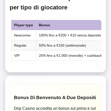
per tipo di giocatore
Player type
Bonus
Newcomer
100% fino a €200 + €10 senza deposito
Regular
50% fino a €150 (settimanale)
VIP
25% fino a €1.000 (mensile) + cashback 10% 
Bonus Di Benvenuto A Due Depositi
Drip Casino accredita un bonus sul primo e sul