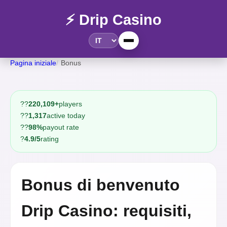
⚡ Drip Casino
Pagina iniziale
Bonus
??
220,109+
players
??
1,317
active today
??
98%
payout rate
?
4.9/5
rating
Bonus di benvenuto
Drip Casino: requisiti,