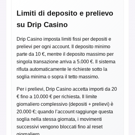
Limiti di deposito e prelievo
su Drip Casino
Drip Casino imposta limiti fissi per depositi e
prelievi per ogni account. Il deposito minimo
parte da 10 €, mentre il deposito massimo per
singola transazione arriva a 5.000 €. Il sistema
rifiuta automaticamente le richieste sotto la
soglia minima o sopra il tetto massimo.
Per i prelievi, Drip Casino accetta importi da 20
€ fino a 10.000 € per richiesta. Il limite
giornaliero complessivo (depositi + prelievi) è
20.000 €; quando l’account raggiunge questa
soglia nella stessa giornata, i movimenti
successivi vengono bloccati fino al reset
giornaliero.