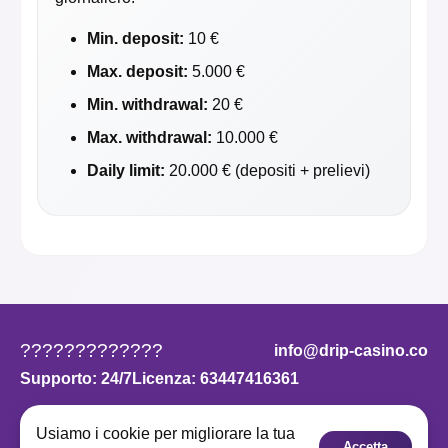
Min. deposit:
10 €
Max. deposit:
5.000 €
Min. withdrawal:
20 €
Max. withdrawal:
10.000 €
Daily limit:
20.000 € (depositi + prelievi)
???
??
??
??
??
??
info@drip-casino.co
Supporto: 24/7
Licenza: 63447416361
Gioca responsabilmente. 18+
Usiamo i cookie per migliorare la tua
Accetta
© 2015 -
2026
Drip Casino.