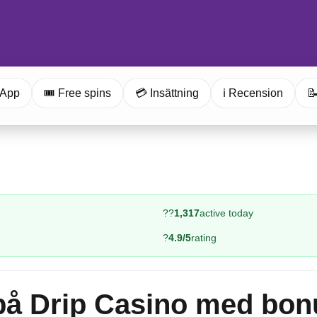
 App
🎟️ Free spins
💳 Insättning
ℹ️ Recension

??
1,317
active today
?
4.9/5
rating
å Drip Casino med bon