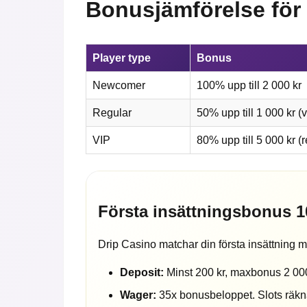
Bonusjämförelse för
Player type
Bonus
Newcomer
100% upp till 2 000 kr
Regular
50% upp till 1 000 kr 
VIP
80% upp till 5 000 kr (
Första insättningsbonus 10
Drip Casino matchar din första insättning m
Deposit:
Minst 200 kr, maxbonus 2 000
Wager:
35x bonusbeloppet. Slots räkn