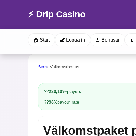
⚡ Drip Casino
🏠 Start
🔐 Logga in
🎁 Bonusar
📱
Start
Välkomstbonus
??
220,109+
players
??
98%
payout rate
Välkomstpaket p