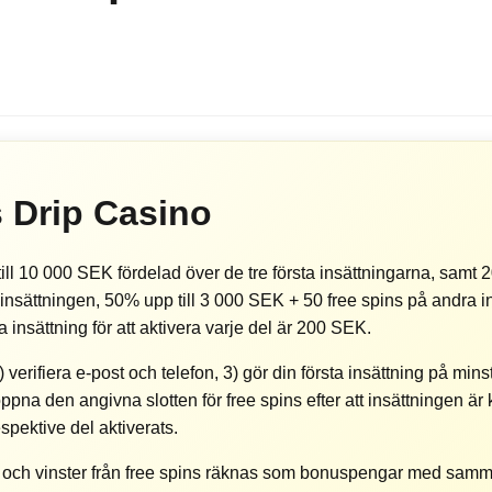
 Drip Casino
l 10 000 SEK fördelad över de tre första insättningarna, samt 2
a insättningen, 50% upp till 3 000 SEK + 50 free spins på andra 
 insättning för att aktivera varje del är 200 SEK.
) verifiera e-post och telefon, 3) gör din första insättning på mi
pna den angivna slotten för free spins efter att insättningen är k
espektive del aktiverats.
och vinster från free spins räknas som bonuspengar med samma 