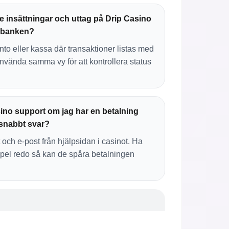
re insättningar och uttag på Drip Casino
t banken?
nto eller kassa där transaktioner listas med
vända samma vy för att kontrollera status
sino support om jag har en betalning
t snabbt svar?
 och e-post från hjälpsidan i casinot. Ha
mpel redo så kan de spåra betalningen