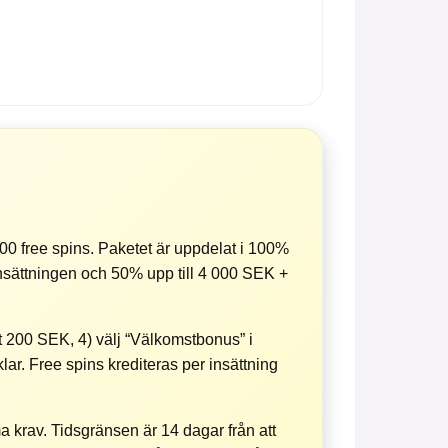
00 free spins. Paketet är uppdelat i 100%
insättningen och 50% upp till 4 000 SEK +
nst 200 SEK, 4) välj “Välkomstbonus” i
lar. Free spins krediteras per insättning
krav. Tidsgränsen är 14 dagar från att