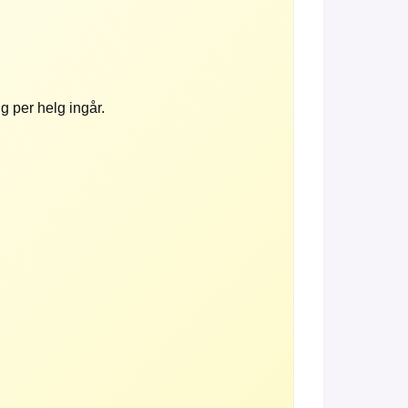
 per helg ingår.