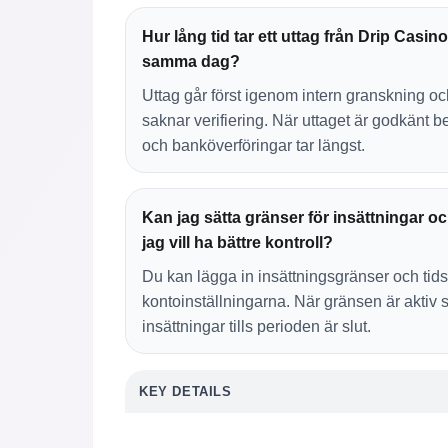
Hur lång tid tar ett uttag från Drip Casin
samma dag?
Uttag går först igenom intern granskning o
saknar verifiering. När uttaget är godkänt 
och banköverföringar tar längst.
Kan jag sätta gränser för insättningar o
jag vill ha bättre kontroll?
Du kan lägga in insättningsgränser och tids
kontoinställningarna. När gränsen är aktiv
insättningar tills perioden är slut.
KEY DETAILS