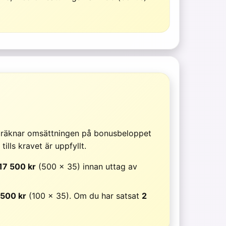
o räknar omsättningen på bonusbeloppet
ills kravet är uppfyllt.
17 500 kr
(500 × 35) innan uttag av
 500 kr
(100 × 35). Om du har satsat
2