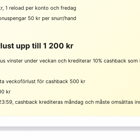
, 1 reload per konto och fredag
nuspengar 50 kr per snurr/hand
st upp till 1 200 kr
minus vinster under veckan och krediterar 10% cashback so
sta veckoförlust för cashback 500 kr
00 kr
3:59, cashback krediteras måndag och måste omsättas i