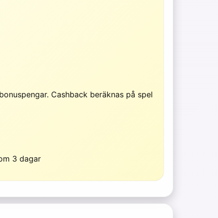
m bonuspengar. Cashback beräknas på spel
nom 3 dagar