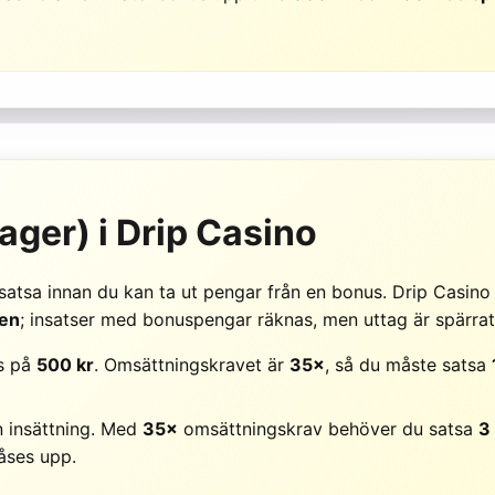
ger) i Drip Casino
atsa innan du kan ta ut pengar från en bonus. Drip Casin
en
; insatser med bonuspengar räknas, men uttag är spärrat t
us på
500 kr
. Omsättningskravet är
35×
, så du måste satsa
n insättning. Med
35×
omsättningskrav behöver du satsa
3
åses upp.