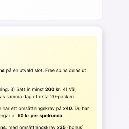
ins
på en utvald slot. Free spins delas ut
ning. 3) Sätt in minst
200 kr
. 4) Välj
eras samma dag i första 20-packen.
h har ett omsättningskrav på
x40
. Du har
engar är
50 kr per spelrunda
.
ins
, med omsättningskrav
x35
(bonus)