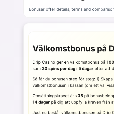
Bonusar offer details, terms and comparison
Välkomstbonus på D
Drip Casino ger en välkomstbonus på
100
som
20 spins per dag i 5 dagar
efter att d
Så får du bonusen steg för steg: 1) Skapa 
välkomstbonusen i kassan (om ett val visa
Omsättningskravet är
x35
på bonusbeloppe
14 dagar
på dig att uppfylla kraven från 
Just nu består välkomstbonusen på Drip 