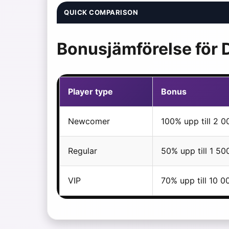
QUICK COMPARISON
Bonusjämförelse för 
Player type
Bonus
Newcomer
100% upp till 2 0
Regular
50% upp till 1 50
VIP
70% upp till 10 0