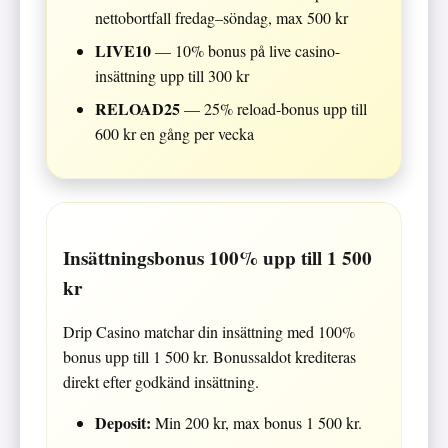
nettobortfall fredag–söndag, max 500 kr
LIVE10
— 10% bonus på live casino-
insättning upp till 300 kr
RELOAD25
— 25% reload-bonus upp till
600 kr en gång per vecka
Insättningsbonus 100% upp till 1 500
kr
Drip Casino matchar din insättning med 100%
bonus upp till 1 500 kr. Bonussaldot krediteras
direkt efter godkänd insättning.
Deposit:
Min 200 kr, max bonus 1 500 kr.