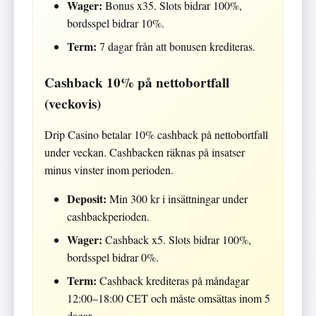
Wager:
Bonus x35. Slots bidrar 100%,
bordsspel bidrar 10%.
Term:
7 dagar från att bonusen krediteras.
Cashback 10% på nettobortfall
(veckovis)
Drip Casino betalar 10% cashback på nettobortfall
under veckan. Cashbacken räknas på insatser
minus vinster inom perioden.
Deposit:
Min 300 kr i insättningar under
cashbackperioden.
Wager:
Cashback x5. Slots bidrar 100%,
bordsspel bidrar 0%.
Term:
Cashback krediteras på måndagar
12:00–18:00 CET och måste omsättas inom 5
dagar.