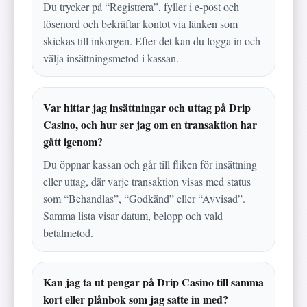
Du trycker på “Registrera”, fyller i e-post och
lösenord och bekräftar kontot via länken som
skickas till inkorgen. Efter det kan du logga in och
välja insättningsmetod i kassan.
Var hittar jag insättningar och uttag på Drip
Casino, och hur ser jag om en transaktion har
gått igenom?
Du öppnar kassan och går till fliken för insättning
eller uttag, där varje transaktion visas med status
som “Behandlas”, “Godkänd” eller “Avvisad”.
Samma lista visar datum, belopp och vald
betalmetod.
Kan jag ta ut pengar på Drip Casino till samma
kort eller plånbok som jag satte in med?