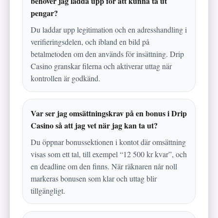
behöver jag ladda upp för att kunna ta ut
pengar?
Du laddar upp legitimation och en adresshandling i
verifieringsdelen, och ibland en bild på
betalmetoden om den används för insättning. Drip
Casino granskar filerna och aktiverar uttag när
kontrollen är godkänd.
Var ser jag omsättningskrav på en bonus i Drip
Casino så att jag vet när jag kan ta ut?
Du öppnar bonussektionen i kontot där omsättning
visas som ett tal, till exempel “12 500 kr kvar”, och
en deadline om den finns. När räknaren når noll
markeras bonusen som klar och uttag blir
tillgängligt.