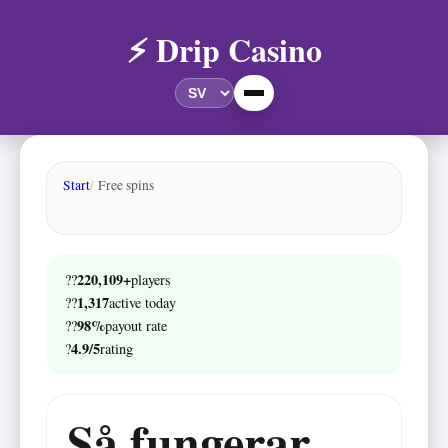
⚡ Drip Casino
Start
Free spins
220,109+
??
players
1,317
??
active today
98%
??
payout rate
4.9/5
?
rating
Så fungerar