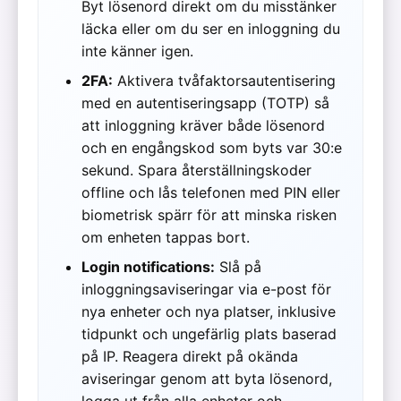
Byt lösenord direkt om du misstänker
läcka eller om du ser en inloggning du
inte känner igen.
2FA:
Aktivera tvåfaktorsautentisering
med en autentiseringsapp (TOTP) så
att inloggning kräver både lösenord
och en engångskod som byts var 30:e
sekund. Spara återställningskoder
offline och lås telefonen med PIN eller
biometrisk spärr för att minska risken
om enheten tappas bort.
Login notifications:
Slå på
inloggningsaviseringar via e-post för
nya enheter och nya platser, inklusive
tidpunkt och ungefärlig plats baserad
på IP. Reagera direkt på okända
aviseringar genom att byta lösenord,