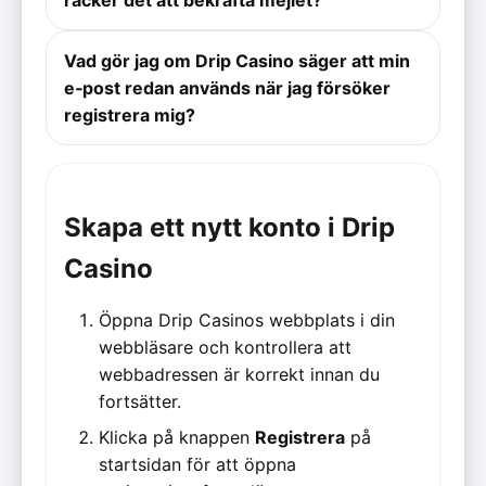
Vad gör jag om Drip Casino säger att min
e‑post redan används när jag försöker
registrera mig?
Skapa ett nytt konto i Drip
Casino
Öppna Drip Casinos webbplats i din
webbläsare och kontrollera att
webbadressen är korrekt innan du
fortsätter.
Klicka på knappen
Registrera
på
startsidan för att öppna