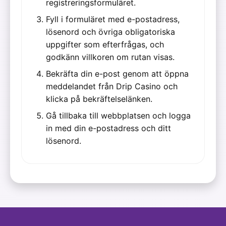
registreringsformuläret.
Fyll i formuläret med e-postadress,
lösenord och övriga obligatoriska
uppgifter som efterfrågas, och
godkänn villkoren om rutan visas.
Bekräfta din e-post genom att öppna
meddelandet från Drip Casino och
klicka på bekräftelselänken.
Gå tillbaka till webbplatsen och logga
in med din e-postadress och ditt
lösenord.