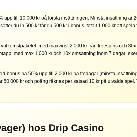
pp till 10 000 kr på första insättningen. Minsta insättning är 
ter du in 500 kr får du 500 kr i bonus, totalt 1 000 kr att spel
i välkomstpaketet, med maxvinst 2 000 kr från freespins och 30x
tapp, med max 1 000 kr och 10x omsättning inom 7 dagar; exemp
d-bonus på 50% upp till 2 000 kr på fredagar (minsta insättning
är 50 000 kr och poäng räknas per satsad 10 kr på utvalda spel.
ager) hos Drip Casino