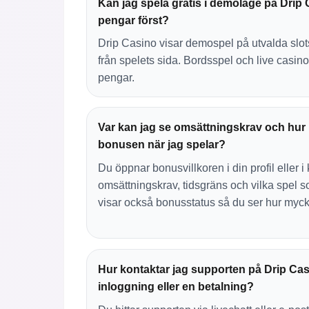
Kan jag spela gratis i demoläge på Drip C
pengar först?
Drip Casino visar demospel på utvalda slots
från spelets sida. Bordsspel och live casino
pengar.
Var kan jag se omsättningskrav och hur
bonusen när jag spelar?
Du öppnar bonusvillkoren i din profil eller 
omsättningskrav, tidsgräns och vilka spel 
visar också bonusstatus så du ser hur myck
Hur kontaktar jag supporten på Drip Ca
inloggning eller en betalning?