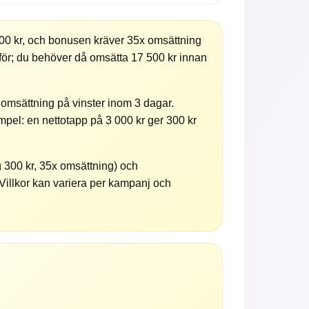
200 kr, och bonusen kräver 35x omsättning
a för; du behöver då omsätta 17 500 kr innan
 omsättning på vinster inom 3 dagar.
el: en nettotapp på 3 000 kr ger 300 kr
 300 kr, 35x omsättning) och
 Villkor kan variera per kampanj och