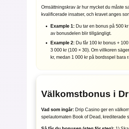
Omsättningskrav är hur mycket du måste sa
kvalificerade insatser, och kravet anges so
Example 1:
Du tar en bonus på 500 kr 
av bonusdelen blir tillgängligt.
Example 2:
Du får 100 kr bonus + 100
3 000 kr (100 × 30). Om villkoren säg
kr, medan 1 000 kr på bordsspel bara 
Välkomstbonus i Dr
Vad som ingår:
Drip Casino ger en välkoms
spelautomaten Book of Dead, krediterade som
Så får du bonusen (steg för steg):
1) Skap