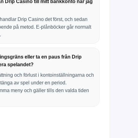
rån Drip Casino till mitt bankkonto när jag
behandlar Drip Casino det först, och sedan
roende på metod. E‑plånböcker går normalt
.
ningsgräns eller ta en paus från Drip
lera spelandet?
ttning och förlust i kontoinställningarna och
stänga av spel under en period.
mma meny och gäller tills den valda tiden