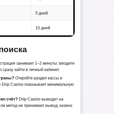
5 дней
10 дней
 поиска
страция занимает 1–2 минуты: вводите
 сразу зайти в личный кабинет.
страны?
Откройте раздел кассы и
е Drip Casino показывает минимальную
нял счёт?
Drip Casino выводит на
ли метод не принимает вывод, казино