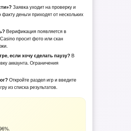
сти»?
Заявка уходит на проверку и
 факту деньги приходят от нескольких
ь?
Верификация появляется в
Casino просит фото или скан
зки.
ре, если хочу сделать паузу?
В
вку аккаунта. Ограничения
лог?
Откройте раздел игр и введите
гру из списка результатов.
 96%.