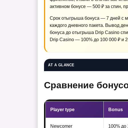
активном бонусе — 500 ₽ за спин, п
Срок отыгрыша бонуса — 7 дней с 
каждого дневного пакета. Вывод де
бонуса до отыгрыша Drip Casino сп
Drip Casino — 100% до 100 000 ₽ и 
AT A GLANCE
Сравнение бонусо
Player type
Bonus
Newcomer
100% до 