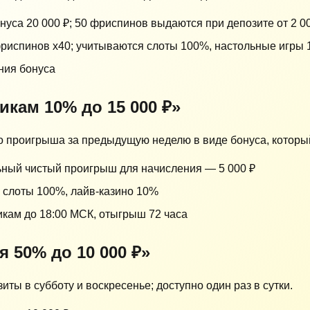
онуса 20 000 ₽; 50 фриспинов выдаются при депозите от 2 0
фриспинов x40; учитываются слоты 100%, настольные игры
ния бонуса
кам 10% до 15 000 ₽»
го проигрыша за предыдущую неделю в виде бонуса, которы
ьный чистый проигрыш для начисления — 5 000 ₽
 слоты 100%, лайв-казино 10%
кам до 18:00 МСК, отыгрыш 72 часа
 50% до 10 000 ₽»
зиты в субботу и воскресенье; доступно один раз в сутки.