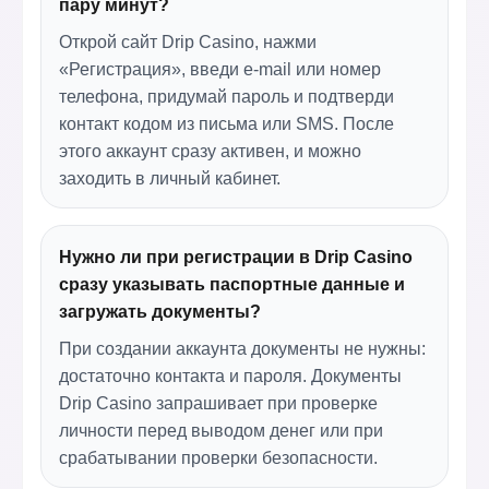
пару минут?
Открой сайт Drip Casino, нажми
«Регистрация», введи e-mail или номер
телефона, придумай пароль и подтверди
контакт кодом из письма или SMS. После
этого аккаунт сразу активен, и можно
заходить в личный кабинет.
Нужно ли при регистрации в Drip Casino
сразу указывать паспортные данные и
загружать документы?
При создании аккаунта документы не нужны:
достаточно контакта и пароля. Документы
Drip Casino запрашивает при проверке
личности перед выводом денег или при
срабатывании проверки безопасности.