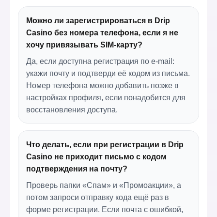
Можно ли зарегистрироваться в Drip
Casino без номера телефона, если я не
хочу привязывать SIM-карту?
Да, если доступна регистрация по e-mail:
укажи почту и подтверди её кодом из письма.
Номер телефона можно добавить позже в
настройках профиля, если понадобится для
восстановления доступа.
Что делать, если при регистрации в Drip
Casino не приходит письмо с кодом
подтверждения на почту?
Проверь папки «Спам» и «Промоакции», а
потом запроси отправку кода ещё раз в
форме регистрации. Если почта с ошибкой,