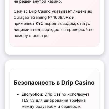
не решён внутри казино.
Сейчас Drip Casino указывает лицензию
Curaçao eGaming № 1668/JAZ и
применяет KYC перед выводом; статус
лицензии подтверждается проверкой по
номеру в реестре.
Безопасность в Drip Casino
Encryption:
Drip Casino использует
TLS 1.3 для шифрования трафика
между браузером и сервером.