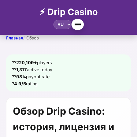
⚡ Drip Casino
Главная
Обзор
??
220,109+
players
??
1,317
active today
??
98%
payout rate
?
4.9/5
rating
Обзор Drip Casino:
история, лицензия и