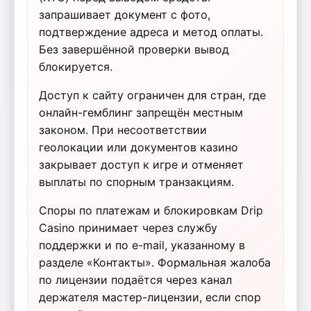
запрашивает документ с фото,
подтверждение адреса и метод оплаты.
Без завершённой проверки вывод
блокируется.
Доступ к сайту ограничен для стран, где
онлайн-гемблинг запрещён местным
законом. При несоответствии
геолокации или документов казино
закрывает доступ к игре и отменяет
выплаты по спорным транзакциям.
Споры по платежам и блокировкам Drip
Casino принимает через службу
поддержки и по e-mail, указанному в
разделе «Контакты». Формальная жалоба
по лицензии подаётся через канал
держателя мастер-лицензии, если спор