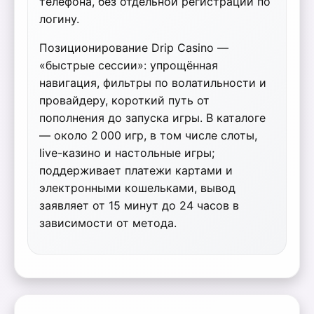
телефона, без отдельной регистрации по
логину.
Позиционирование Drip Casino —
«быстрые сессии»: упрощённая
навигация, фильтры по волатильности и
провайдеру, короткий путь от
пополнения до запуска игры. В каталоге
— около 2 000 игр, в том числе слоты,
live-казино и настольные игры;
поддерживает платежи картами и
электронными кошельками, вывод
заявляет от 15 минут до 24 часов в
зависимости от метода.