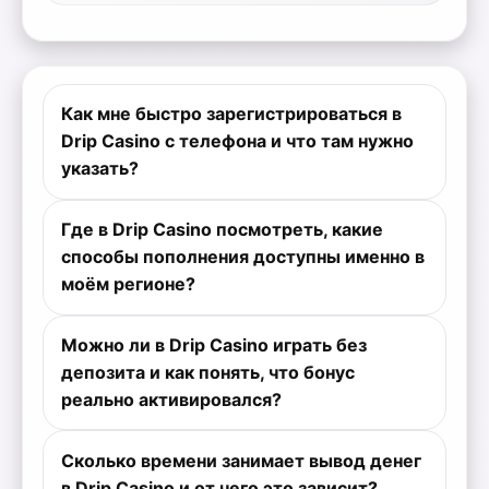
Как мне быстро зарегистрироваться в
Drip Casino с телефона и что там нужно
указать?
Где в Drip Casino посмотреть, какие
способы пополнения доступны именно в
моём регионе?
Можно ли в Drip Casino играть без
депозита и как понять, что бонус
реально активировался?
Сколько времени занимает вывод денег
в Drip Casino и от чего это зависит?