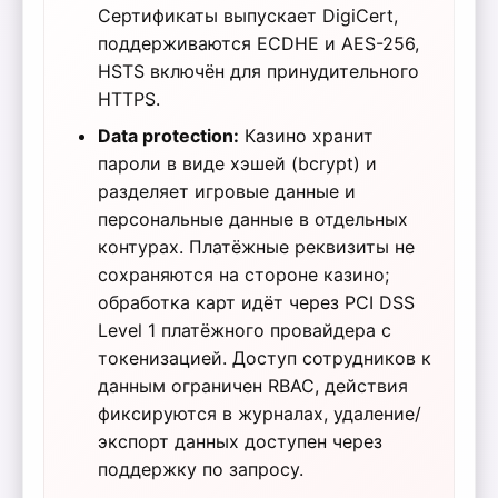
Сертификаты выпускает DigiCert,
поддерживаются ECDHE и AES-256,
HSTS включён для принудительного
HTTPS.
Data protection:
Казино хранит
пароли в виде хэшей (bcrypt) и
разделяет игровые данные и
персональные данные в отдельных
контурах. Платёжные реквизиты не
сохраняются на стороне казино;
обработка карт идёт через PCI DSS
Level 1 платёжного провайдера с
токенизацией. Доступ сотрудников к
данным ограничен RBAC, действия
фиксируются в журналах, удаление/
экспорт данных доступен через
поддержку по запросу.