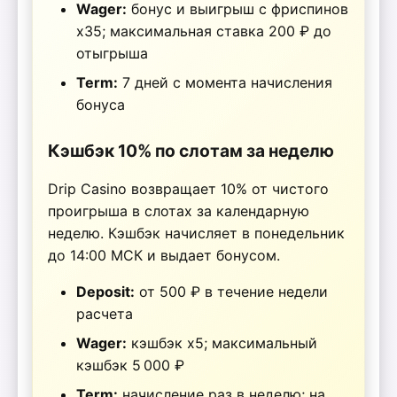
Wager:
бонус и выигрыш с фриспинов
x35; максимальная ставка 200 ₽ до
отыгрыша
Term:
7 дней с момента начисления
бонуса
Кэшбэк 10% по слотам за неделю
Drip Casino возвращает 10% от чистого
проигрыша в слотах за календарную
неделю. Кэшбэк начисляет в понедельник
до 14:00 МСК и выдает бонусом.
Deposit:
от 500 ₽ в течение недели
расчета
Wager:
кэшбэк x5; максимальный
кэшбэк 5 000 ₽
Term:
начисление раз в неделю; на