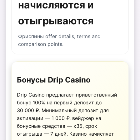
начисляются и
отыгрываются
Фриспины offer details, terms and
comparison points.
Бонусы Drip Casino
Drip Casino предлагает приветственный
бонус 100% на первый депозит до
30 000 ₽. Минимальный депозит для
активации — 1 000 ₽, вейджер на
бонусные средства — x35, срок
отыгрыша — 7 дней. Казино начисляет