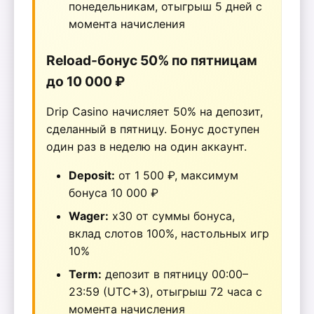
понедельникам, отыгрыш 5 дней с
момента начисления
Reload-бонус 50% по пятницам
до 10 000 ₽
Drip Casino начисляет 50% на депозит,
сделанный в пятницу. Бонус доступен
один раз в неделю на один аккаунт.
Deposit:
от 1 500 ₽, максимум
бонуса 10 000 ₽
Wager:
x30 от суммы бонуса,
вклад слотов 100%, настольных игр
10%
Term:
депозит в пятницу 00:00–
23:59 (UTC+3), отыгрыш 72 часа с
момента начисления