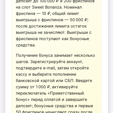
депозит до 100 000 ₽ и 200 фриспинов
на слот Sweet Bonanza. Номинал
фриспина — 10 ₽, общий лимит
выигрыша с фриспинов — 50 000 ₽;
после достижения лимита остаток
выигрыша не зачисляют. Выигрыши с
фриспинов поступают как бонусные
средства.
Получение бонуса занимает несколько
шагов. Зарегистрируйте аккаунт,
подтвердите e-mail, затем откройте
кассу и выберите пополнение
банковской картой или СБП. Введите
сумму от 1 000 ₽, активируйте
переключатель «Приветственный
бонус» перед оплатой и завершите
депозит; бонусные средства и первые
50 фриспинов начисляют сразу после