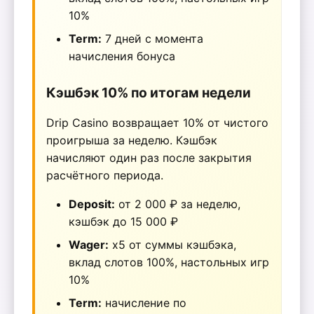
10%
Term:
7 дней с момента
начисления бонуса
Кэшбэк 10% по итогам недели
Drip Casino возвращает 10% от чистого
проигрыша за неделю. Кэшбэк
начисляют один раз после закрытия
расчётного периода.
Deposit:
от 2 000 ₽ за неделю,
кэшбэк до 15 000 ₽
Wager:
x5 от суммы кэшбэка,
вклад слотов 100%, настольных игр
10%
Term:
начисление по