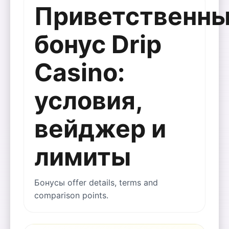
Приветственн
бонус Drip
Casino:
условия,
вейджер и
лимиты
Бонусы offer details, terms and
comparison points.