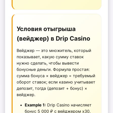
Условия отыгрыша
(вейджер) в Drip Casino
Вейджер — это множитель, который
показывает, какую сумму ставок
нужно сделать, чтобы вывести
бонусные деньги. Формула простая:
сумма бонуса × вейджер = требуемый
оборот ставок; если казино учитывает
депозит, тогда (депозит + бонус) ×
вейджер.
Example 1:
Drip Casino начисляет
бонус 5 000 ₽ с вейджером x30.