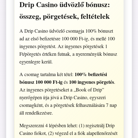
Drip Casino üdvözlő bónusz:
összeg, pörgetések, feltételek
A Drip Casino üdvözlő csomagja 100% bónuszt
ad az első befizetésre 100 000 Ft-ig, és mellé 100
ingyenes pörgetést. Az ingyenes pörgetések 1
Ft/pörgetés értéken futnak, a nyereményük bónusz
egyenlegre kerül.
100% befizetési
A csomag tartalma két tétel:
bónusz 100 000 Ft-ig
100 ingyenes pörgetés
és
.
Az ingyenes pörgetéseket a „Book of Drip”
nyerőgépen írja jóvá a Drip Casino, egyszeri
csomagként, és a pörgetések felhasználására 7 nap
áll rendelkezésre.
Megszerezni 4 lépésben lehet: (1) regisztrálj Drip
Casino fiókot, (2) végezd el a fiók alapellenőrzését