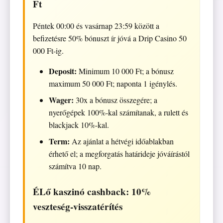
Ft
Péntek 00:00 és vasárnap 23:59 között a
befizetésre 50% bónuszt ír jóvá a Drip Casino 50
000 Ft-ig.
Deposit:
Minimum 10 000 Ft; a bónusz
maximum 50 000 Ft; naponta 1 igénylés.
Wager:
30x a bónusz összegére; a
nyerőgépek 100%-kal számítanak, a rulett és
blackjack 10%-kal.
Term:
Az ajánlat a hétvégi időablakban
érhető el; a megforgatás határideje jóváírástól
számítva 10 nap.
ÉLő kaszinó cashback: 10%
veszteség-visszatérítés