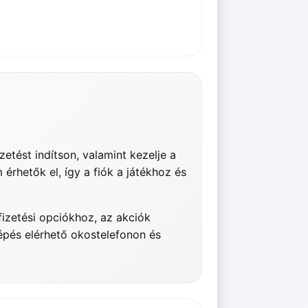
zetést indítson, valamint kezelje a
 érhetők el, így a fiók a játékhoz és
fizetési opciókhoz, az akciók
lépés elérhető okostelefonon és