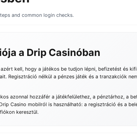
 steps and common login checks.
ciója a Drip Casinóban
zért kell, hogy a játékos be tudjon lépni, befizetést és kifi
ait. Regisztráció nélkül a pénzes játék és a tranzakciók nem
ékos azonnal hozzáfér a játékfelülethez, a pénztárhoz, a be
rip Casino mobilról is használható: a regisztráció és a be
iókon keresztül.