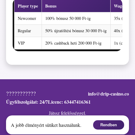
Player type
Bonus
Wagering
Newcomer
100% bónusz 50 000 Ft-ig
35x (bónusz
Regular
50% újratöltési bónusz 30 000 Ft-ig
40x (bónusz
VIP
20% cashback heti 200 000 Ft-ig
1x (cashbac
???
?
?
??
??
??
info@drip-casino.co
Ügyfélszolgálat: 24/7
Licenc: 63447416361
Játssz felelősséggel.
© 2015 -
2026
Drip Casino.
A jobb élményért sütiket használunk.
Rendben