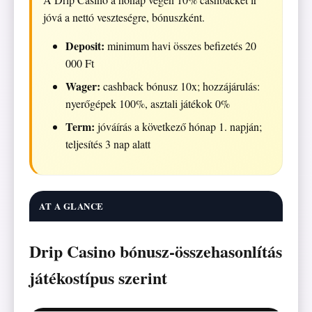
jóvá a nettó veszteségre, bónuszként.
Deposit:
minimum havi összes befizetés 20
000 Ft
Wager:
cashback bónusz 10x; hozzájárulás:
nyerőgépek 100%, asztali játékok 0%
Term:
jóváírás a következő hónap 1. napján;
teljesítés 3 nap alatt
AT A GLANCE
Drip Casino bónusz-összehasonlítás
játékostípus szerint