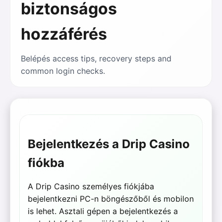
biztonságos
hozzáférés
Belépés access tips, recovery steps and
common login checks.
Bejelentkezés a Drip Casino
fiókba
A Drip Casino személyes fiókjába
bejelentkezni PC-n böngészőből és mobilon
is lehet. Asztali gépen a bejelentkezés a