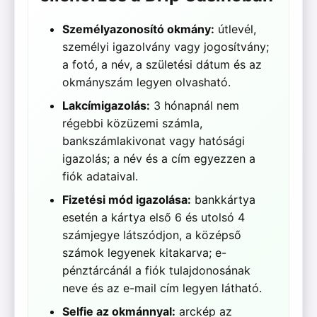
Személyazonosító okmány:
útlevél,
személyi igazolvány vagy jogosítvány;
a fotó, a név, a születési dátum és az
okmányszám legyen olvasható.
Lakcímigazolás:
3 hónapnál nem
régebbi közüzemi számla,
bankszámlakivonat vagy hatósági
igazolás; a név és a cím egyezzen a
fiók adataival.
Fizetési mód igazolása:
bankkártya
esetén a kártya első 6 és utolsó 4
számjegye látszódjon, a középső
számok legyenek kitakarva; e-
pénztárcánál a fiók tulajdonosának
neve és az e-mail cím legyen látható.
Selfie az okmánnyal:
arckép az