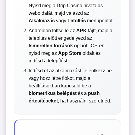
Nyisd meg a Drip Casino hivatalos
weboldalát, majd válaszd az
Alkalmazás
vagy
Letöltés
menüpontot.
Androidon töltsd le az
APK
fájlt, majd a
telepítés előtt engedélyezd az
Ismeretlen források
opciót; iOS-en
nyisd meg az
App Store
oldalt és
indítsd a telepítést.
Indítsd el az alkalmazást, jelentkezz be
vagy hozz létre fiókot, majd a
beállításokban kapcsold be a
biometrikus belépést
és a
push
értesítéseket
, ha használni szeretnéd.