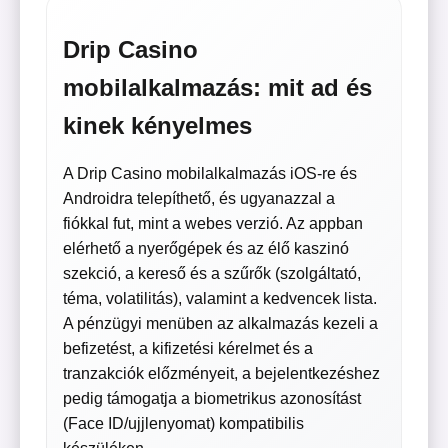
Drip Casino
mobilalkalmazás: mit ad és
kinek kényelmes
A Drip Casino mobilalkalmazás iOS-re és
Androidra telepíthető, és ugyanazzal a
fiókkal fut, mint a webes verzió. Az appban
elérhető a nyerőgépek és az élő kaszinó
szekció, a kereső és a szűrők (szolgáltató,
téma, volatilitás), valamint a kedvencek lista.
A pénzügyi menüben az alkalmazás kezeli a
befizetést, a kifizetési kérelmet és a
tranzakciók előzményeit, a bejelentkezéshez
pedig támogatja a biometrikus azonosítást
(Face ID/ujjlenyomat) kompatibilis