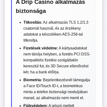
A Drip Casino alkalmazás
biztonsága
Titkosítás:
Az alkalmazás TLS 1.2/1.3
csatornát használ, és az érzékeny
adatokat a készüléken AES-256-tal
titkosítja.
Fizetések védelme:
A kártyaadatokat
nem tárolja helyben, a fizetés PCI DSS-
kompatibilis fizetési szolgáltatón
keresztül fut, és 3D Secure ellenőrzést
kér, ha a bank előírja.
Biometria:
Bejelentkezésnél támogatja
a Face ID/Touch ID-t, a biometrikus
minta a telefon biztonsági moduljában
marad, az alkalmazás nem menti el.
Fiókvédelem:
A jelszó mellett