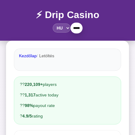
⚡ Drip Casino
Kezdőlap
Letöltés
??
220,109+
players
??
1,317
active today
??
98%
payout rate
?
4.9/5
rating