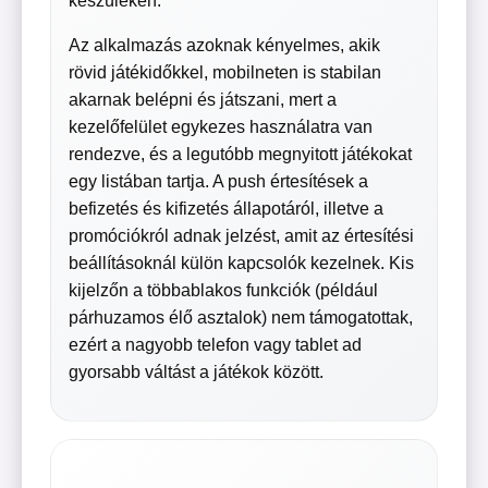
készüléken.
Az alkalmazás azoknak kényelmes, akik
rövid játékidőkkel, mobilneten is stabilan
akarnak belépni és játszani, mert a
kezelőfelület egykezes használatra van
rendezve, és a legutóbb megnyitott játékokat
egy listában tartja. A push értesítések a
befizetés és kifizetés állapotáról, illetve a
promóciókról adnak jelzést, amit az értesítési
beállításoknál külön kapcsolók kezelnek. Kis
kijelzőn a többablakos funkciók (például
párhuzamos élő asztalok) nem támogatottak,
ezért a nagyobb telefon vagy tablet ad
gyorsabb váltást a játékok között.