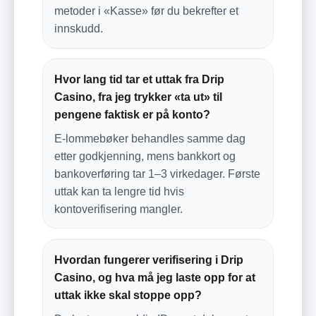
metoder i «Kasse» før du bekrefter et
innskudd.
Hvor lang tid tar et uttak fra Drip
Casino, fra jeg trykker «ta ut» til
pengene faktisk er på konto?
E-lommebøker behandles samme dag
etter godkjenning, mens bankkort og
bankoverføring tar 1–3 virkedager. Første
uttak kan ta lengre tid hvis
kontoverifisering mangler.
Hvordan fungerer verifisering i Drip
Casino, og hva må jeg laste opp for at
uttak ikke skal stoppe opp?