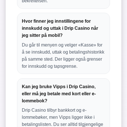
bekreftelsen.
Hvor finner jeg innstillingene for
innskudd og uttak i Drip Casino når
jeg sitter på mobil?
Du går til menyen og velger «Kasse» for
å se innskudd, uttak og betalingshistorikk
på samme sted. Der ligger også grenser
for innskudd og tapsgrense.
Kan jeg bruke Vipps i Drip Casino,
eller må jeg betale med kort eller e-
lommebok?
Drip Casino tilbyr bankkort og e-
lommebøker, men Vipps ligger ikke i
betalingslisten. Du ser alltid tilgjengelige