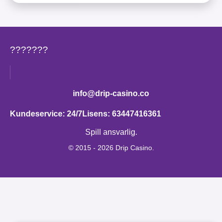
???
?
?
??
info@drip-casino.co
Kundeservice: 24/7
Lisens: 63447416361
Spill ansvarlig.
© 2015 -
2026
Drip Casino.