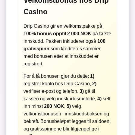
Velkomstbonus hos Drip
Casino
Drip Casino gir en velkomstpakke på
100% bonus opptil 2 000 NOK
på første
innskudd. Pakken inkluderer også
100
gratisspinn
som krediteres sammen
med bonusen etter at innskuddet er
registrert.
For å få bonusen gjør du dette:
1)
registrer konto hos Drip Casino,
2)
verifiser e-post og telefon,
3)
gå til
kassen og velg innskuddsmetode,
4)
sett
inn minst
200 NOK
,
5)
velg
velkomstbonusen i innskuddsboksen og
bekreft. Bonusbeløpet legges til saldoen,
og gratisspinnene blir tilgjengelige i