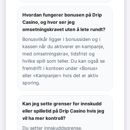
Hvordan fungerer bonusen på Drip
Casino, og hvor ser jeg
omsetningskravet uten å lete rundt?
Bonusvilkår ligger i bonussiden og i
kassen når du aktiverer en kampanje,
med omsetningskrav, tidsfrist og
hvilke spill som teller. Du kan også se
fremdrift i kontoen under «Bonus»
eller «Kampanjer» hvis det er aktiv
sporing.
Kan jeg sette grenser for innskudd
eller spilletid på Drip Casino hvis jeg
vil ha mer kontroll?
Du setter innskuddsgrense,