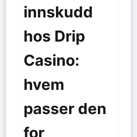
innskudd
hos Drip
Casino:
hvem
passer den
for