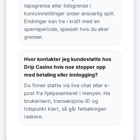
tapsgrense eller tidsgrense i
kontoinnstillinger under ansvarlig spill.
Endringer kan tre i kraft med en
sperreperiode, spesielt hvis du øker
grenser.
Hvor kontakter jeg kundestøtte hos
Drip Casino hvis noe stopper opp
med betaling eller innlogging?
Du finner støtte via live chat eller e-
post fra hjelpesenteret i menyen. Ha
brukernavn, transaksjons-ID og
tidspunkt klart, så går feilsøkingen
raskere.