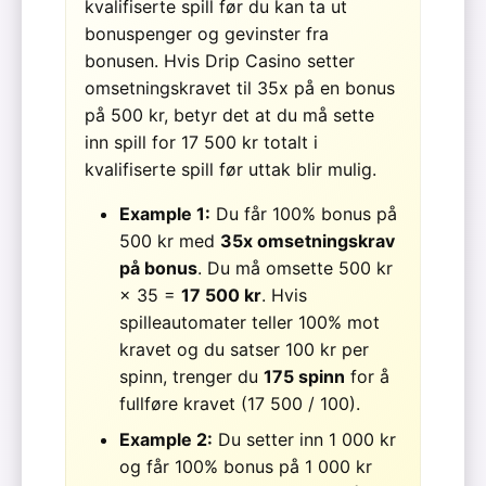
kvalifiserte spill før du kan ta ut
bonuspenger og gevinster fra
bonusen. Hvis Drip Casino setter
omsetningskravet til 35x på en bonus
på 500 kr, betyr det at du må sette
inn spill for 17 500 kr totalt i
kvalifiserte spill før uttak blir mulig.
Example 1:
Du får 100% bonus på
500 kr med
35x omsetningskrav
på bonus
. Du må omsette 500 kr
× 35 =
17 500 kr
. Hvis
spilleautomater teller 100% mot
kravet og du satser 100 kr per
spinn, trenger du
175 spinn
for å
fullføre kravet (17 500 / 100).
Example 2:
Du setter inn 1 000 kr
og får 100% bonus på 1 000 kr