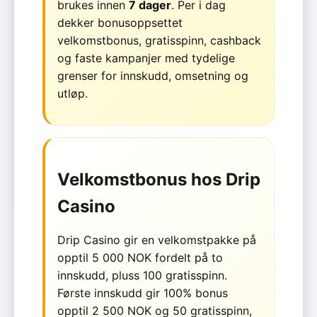
brukes innen
7 dager
. Per i dag
dekker bonusoppsettet
velkomstbonus, gratisspinn, cashback
og faste kampanjer med tydelige
grenser for innskudd, omsetning og
utløp.
Velkomstbonus hos Drip
Casino
Drip Casino gir en velkomstpakke på
opptil 5 000 NOK fordelt på to
innskudd, pluss 100 gratisspinn.
Første innskudd gir 100% bonus
opptil 2 500 NOK og 50 gratisspinn,