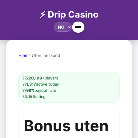
⚡ Drip Casino
Hjem
Uten innskudd
??
220,109+
players
??
1,317
active today
??
98%
payout rate
?
4.9/5
rating
Bonus uten