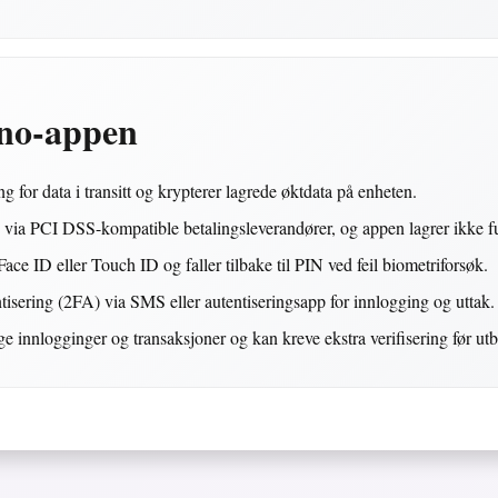
ino-appen
for data i transitt og krypterer lagrede øktdata på enheten.
via PCI DSS-kompatible betalingsleverandører, og appen lagrer ikke ful
ce ID eller Touch ID og faller tilbake til PIN ved feil biometriforsøk.
tisering (2FA) via SMS eller autentiseringsapp for innlogging og uttak.
e innlogginger og transaksjoner og kan kreve ekstra verifisering før utb