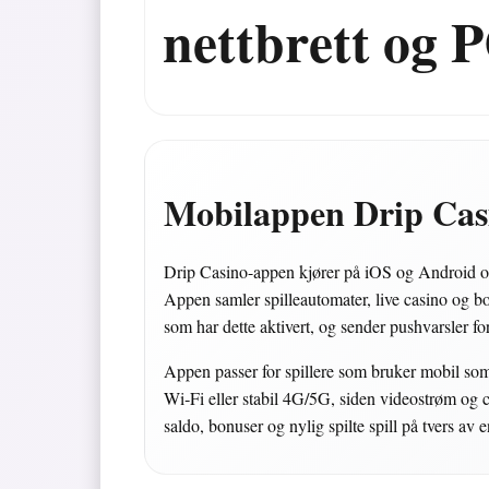
nettbrett og 
Mobilappen Drip Cas
Drip Casino-appen kjører på iOS og Android og 
Appen samler spilleautomater, live casino og bor
som har dette aktivert, og sender pushvarsler fo
Appen passer for spillere som bruker mobil som
Wi‑Fi eller stabil 4G/5G, siden videostrøm og 
saldo, bonuser og nylig spilte spill på tvers av 