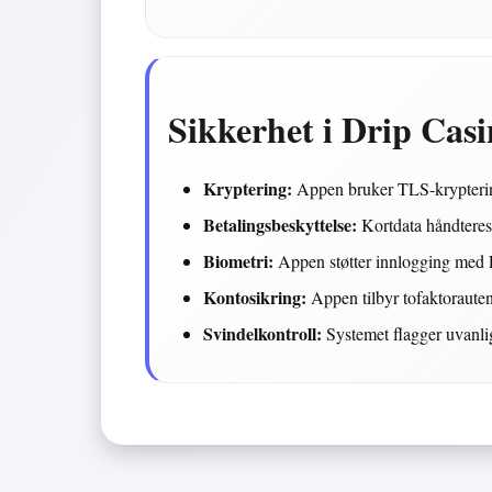
Sikkerhet i Drip Cas
Kryptering:
Appen bruker TLS-kryptering 
Betalingsbeskyttelse:
Kortdata håndteres 
Biometri:
Appen støtter innlogging med Fa
Kontosikring:
Appen tilbyr tofaktorauten
Svindelkontroll:
Systemet flagger uvanlig