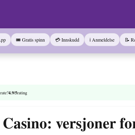
App
🎟️ Gratis spinn
💳 Innskudd
ℹ️ Anmeldelse
📝 Re
4.9/5
rate
?
rating
 Casino: versjoner fo