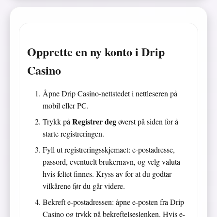
Opprette en ny konto i Drip
Casino
Åpne Drip Casino-nettstedet i nettleseren på
mobil eller PC.
Registrer deg
Trykk på
øverst på siden for å
starte registreringen.
Fyll ut registreringsskjemaet: e-postadresse,
passord, eventuelt brukernavn, og velg valuta
hvis feltet finnes. Kryss av for at du godtar
vilkårene før du går videre.
Bekreft e-postadressen: åpne e-posten fra Drip
Casino og trykk på bekreftelseslenken. Hvis e-