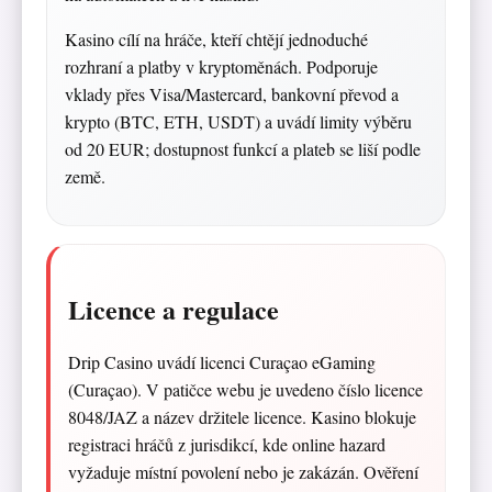
Kasino cílí na hráče, kteří chtějí jednoduché
rozhraní a platby v kryptoměnách. Podporuje
vklady přes Visa/Mastercard, bankovní převod a
krypto (BTC, ETH, USDT) a uvádí limity výběru
od 20 EUR; dostupnost funkcí a plateb se liší podle
země.
Licence a regulace
Drip Casino uvádí licenci Curaçao eGaming
(Curaçao). V patičce webu je uvedeno číslo licence
8048/JAZ a název držitele licence. Kasino blokuje
registraci hráčů z jurisdikcí, kde online hazard
vyžaduje místní povolení nebo je zakázán. Ověření