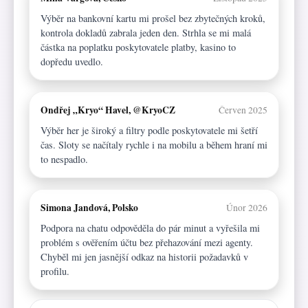
Výběr na bankovní kartu mi prošel bez zbytečných kroků,
kontrola dokladů zabrala jeden den. Strhla se mi malá
částka na poplatku poskytovatele platby, kasino to
dopředu uvedlo.
Ondřej „Kryo“ Havel, @KryoCZ
Červen 2025
Výběr her je široký a filtry podle poskytovatele mi šetří
čas. Sloty se načítaly rychle i na mobilu a během hraní mi
to nespadlo.
Simona Jandová, Polsko
Únor 2026
Podpora na chatu odpověděla do pár minut a vyřešila mi
problém s ověřením účtu bez přehazování mezi agenty.
Chyběl mi jen jasnější odkaz na historii požadavků v
profilu.