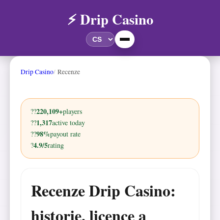
⚡ Drip Casino
Drip Casino
Recenze
220,109+
??
players
1,317
??
active today
98%
??
payout rate
4.9/5
?
rating
Recenze Drip Casino:
historie, licence a