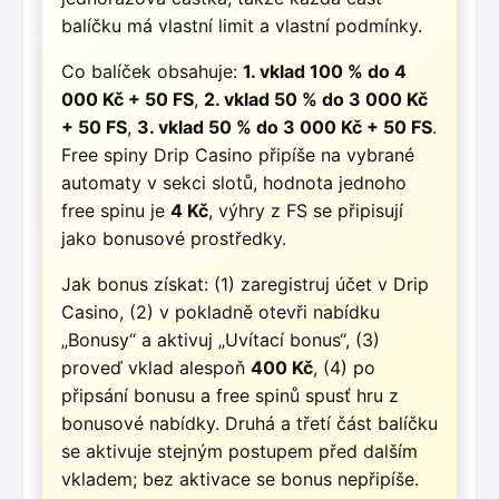
balíčku má vlastní limit a vlastní podmínky.
Co balíček obsahuje:
1. vklad 100 % do 4
000 Kč + 50 FS
,
2. vklad 50 % do 3 000 Kč
+ 50 FS
,
3. vklad 50 % do 3 000 Kč + 50 FS
.
Free spiny Drip Casino připíše na vybrané
automaty v sekci slotů, hodnota jednoho
free spinu je
4 Kč
, výhry z FS se připisují
jako bonusové prostředky.
Jak bonus získat: (1) zaregistruj účet v Drip
Casino, (2) v pokladně otevři nabídku
„Bonusy“ a aktivuj „Uvítací bonus“, (3)
proveď vklad alespoň
400 Kč
, (4) po
připsání bonusu a free spinů spusť hru z
bonusové nabídky. Druhá a třetí část balíčku
se aktivuje stejným postupem před dalším
vkladem; bez aktivace se bonus nepřipíše.