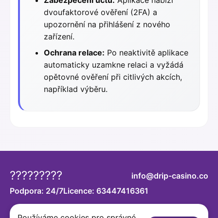
Zabezpečení účtu:
Aplikace nabízí
dvoufaktorové ověření (2FA) a
upozornění na přihlášení z nového
zařízení.
Ochrana relace:
Po neaktivitě aplikace
automaticky uzamkne relaci a vyžádá
opětovné ověření při citlivých akcích,
například výběru.
???
?
?
??
??
info@drip-casino.co
Podpora: 24/7
Licence: 63447416361
Hrajte zodpovědně.
Používáme cookies pro správné