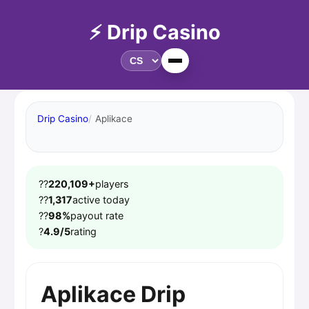
⚡ Drip Casino
Drip Casino
Aplikace
??
220,109+
players
??
1,317
active today
??
98%
payout rate
?
4.9/5
rating
Aplikace Drip