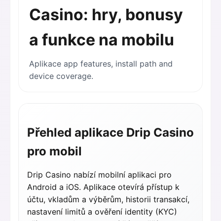
Casino: hry, bonusy
a funkce na mobilu
Aplikace app features, install path and
device coverage.
Přehled aplikace Drip Casino
pro mobil
Drip Casino nabízí mobilní aplikaci pro
Android a iOS. Aplikace otevírá přístup k
účtu, vkladům a výběrům, historii transakcí,
nastavení limitů a ověření identity (KYC)