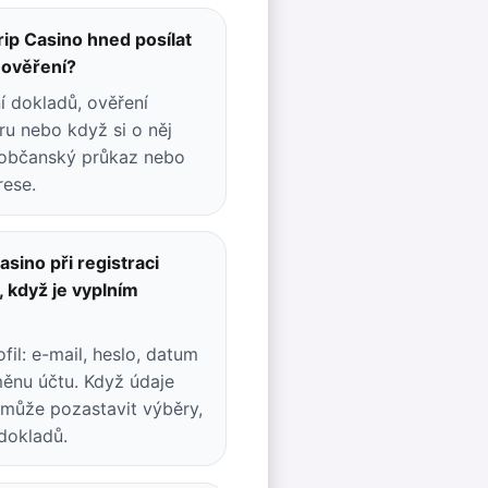
rip Casino hned posílat
z ověření?
í dokladů, ověření
ěru nebo když si o něj
i občanský průkaz nebo
rese.
sino při registraci
, když je vyplním
fil: e-mail, heslo, datum
měnu účtu. Když údaje
 může pozastavit výběry,
dokladů.