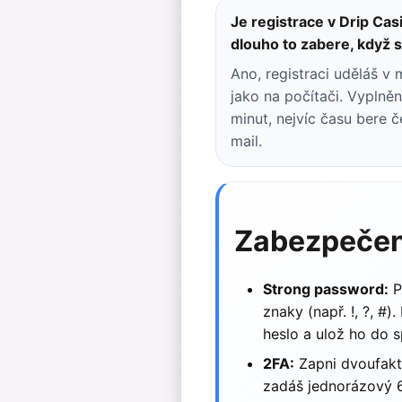
Je registrace v Drip Cas
dlouho to zabere, když
Ano, registraci uděláš v 
jako na počítači. Vyplně
minut, nejvíc času bere 
mail.
Zabezpečení
Strong password:
P
znaky (např. !, ?, #
heslo a ulož ho do s
2FA:
Zapni dvoufakto
zadáš jednorázový 6m