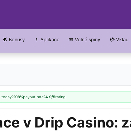
🎁 Bonusy
📱 Aplikace
🎟️ Volné spiny
💳 Vklad
e today
??
98%
payout rate
?
4.9/5
rating
ace v Drip Casino: z