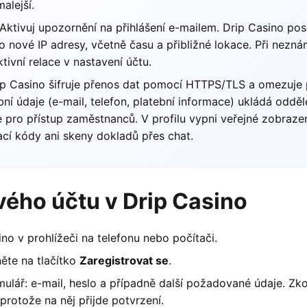
alejší.
Aktivuj upozornění na přihlášení e-mailem. Drip Casino posí
o nové IP adresy, včetně času a přibližné lokace. Při nezn
tivní relace v nastavení účtu.
p Casino šifruje přenos dat pomocí HTTPS/TLS a omezuje p
ní údaje (e-mail, telefon, platební informace) ukládá odděl
le pro přístup zaměstnanců. V profilu vypni veřejné zobraze
ací kódy ani skeny dokladů přes chat.
vého účtu v Drip Casino
no v prohlížeči na telefonu nebo počítači.
něte na tlačítko
Zaregistrovat se
.
mulář: e-mail, heslo a případně další požadované údaje. Zkon
protože na něj přijde potvrzení.