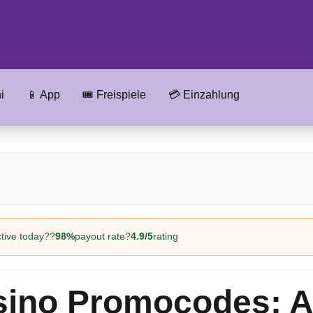
i
📱 App
🎟️ Freispiele
💳 Einzahlung
tive today
??
98%
payout rate
?
4.9/5
rating
sino Promocodes: A