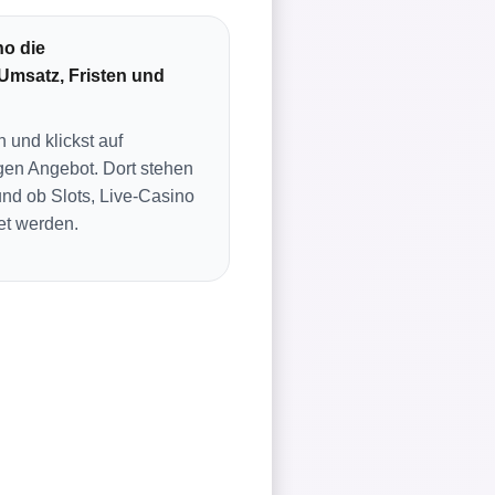
no die
msatz, Fristen und
 und klickst auf
gen Angebot. Dort stehen
nd ob Slots, Live-Casino
et werden.