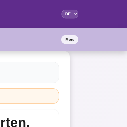
More
rten,