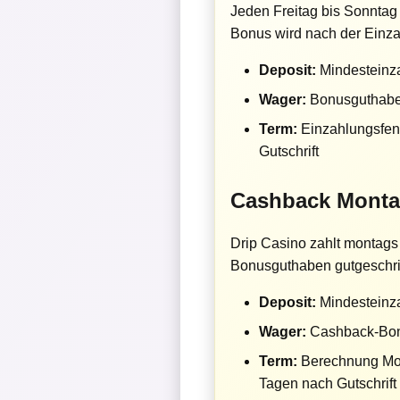
Jeden Freitag bis Sonntag
Bonus wird nach der Einza
Deposit:
Mindesteinza
Wager:
Bonusguthaben
Term:
Einzahlungsfen
Gutschrift
Cashback Montag
Drip Casino zahlt montags
Bonusguthaben gutgeschr
Deposit:
Mindesteinza
Wager:
Cashback-Bonu
Term:
Berechnung Mon
Tagen nach Gutschrift