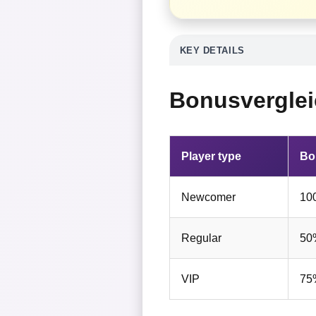
KEY DETAILS
Bonusverglei
Player type
Bo
Newcomer
10
Regular
50
VIP
75