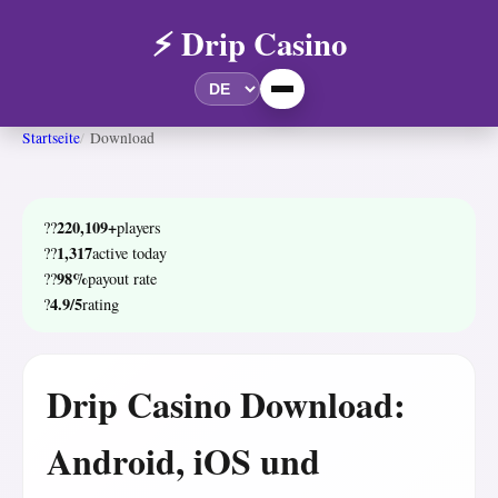
⚡ Drip Casino
Startseite
Download
220,109+
??
players
1,317
??
active today
98%
??
payout rate
4.9/5
?
rating
Drip Casino Download:
Android, iOS und