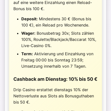
auf eine weitere Einzahlung einen Reload-
Bonus bis 100 €.
Deposit:
Mindestens 30 € (Bonus bis
100 €), ein Reload pro Wochenende.
Wager:
Bonusbetrag 30x; Slots zählen
100%, Roulette/Blackjack/Baccarat 10%,
Live-Casino 0%.
Term:
Aktivierung und Einzahlung von
Freitag 00:00 bis Sonntag 23:59;
Umsetzung innerhalb von 7 Tagen.
Cashback am Dienstag: 10% bis 50 €
Drip Casino erstattet dienstags 10% der
Nettoverluste aus Slots als Bonusguthaben
bis 50 €.