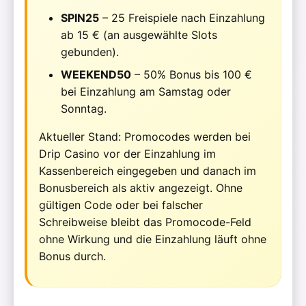
SPIN25
– 25 Freispiele nach Einzahlung
ab 15 € (an ausgewählte Slots
gebunden).
WEEKEND50
– 50% Bonus bis 100 €
bei Einzahlung am Samstag oder
Sonntag.
Aktueller Stand: Promocodes werden bei
Drip Casino vor der Einzahlung im
Kassenbereich eingegeben und danach im
Bonusbereich als aktiv angezeigt. Ohne
gültigen Code oder bei falscher
Schreibweise bleibt das Promocode-Feld
ohne Wirkung und die Einzahlung läuft ohne
Bonus durch.