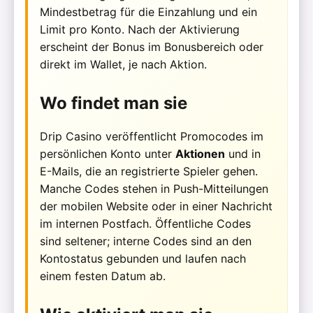
Mindestbetrag für die Einzahlung und ein
Limit pro Konto. Nach der Aktivierung
erscheint der Bonus im Bonusbereich oder
direkt im Wallet, je nach Aktion.
Wo findet man sie
Drip Casino veröffentlicht Promocodes im
persönlichen Konto unter
Aktionen
und in
E-Mails, die an registrierte Spieler gehen.
Manche Codes stehen in Push-Mitteilungen
der mobilen Website oder in einer Nachricht
im internen Postfach. Öffentliche Codes
sind seltener; interne Codes sind an den
Kontostatus gebunden und laufen nach
einem festen Datum ab.