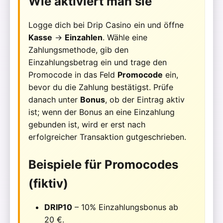
Wie aktiviert man sie
Logge dich bei Drip Casino ein und öffne
Kasse
→
Einzahlen
. Wähle eine
Zahlungsmethode, gib den
Einzahlungsbetrag ein und trage den
Promocode in das Feld
Promocode
ein,
bevor du die Zahlung bestätigst. Prüfe
danach unter
Bonus
, ob der Eintrag aktiv
ist; wenn der Bonus an eine Einzahlung
gebunden ist, wird er erst nach
erfolgreicher Transaktion gutgeschrieben.
Beispiele für Promocodes
(fiktiv)
DRIP10
– 10% Einzahlungsbonus ab
20 €.