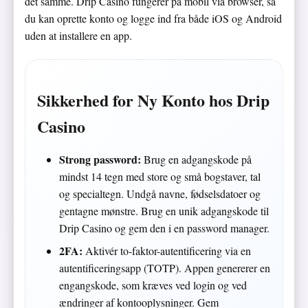
det samme. Drip Casino fungerer på mobil via browser, så
du kan oprette konto og logge ind fra både iOS og Android
uden at installere en app.
Sikkerhed for Ny Konto hos Drip
Casino
Strong password:
Brug en adgangskode på
mindst 14 tegn med store og små bogstaver, tal
og specialtegn. Undgå navne, fødselsdatoer og
gentagne mønstre. Brug en unik adgangskode til
Drip Casino og gem den i en password manager.
2FA:
Aktivér to-faktor-autentificering via en
autentificeringsapp (TOTP). Appen genererer en
engangskode, som kræves ved login og ved
ændringer af kontooplysninger. Gem