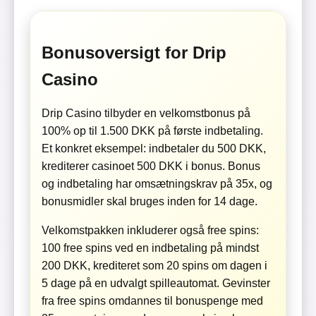
Bonusoversigt for Drip
Casino
Drip Casino tilbyder en velkomstbonus på
100% op til 1.500 DKK på første indbetaling.
Et konkret eksempel: indbetaler du 500 DKK,
krediterer casinoet 500 DKK i bonus. Bonus
og indbetaling har omsætningskrav på 35x, og
bonusmidler skal bruges inden for 14 dage.
Velkomstpakken inkluderer også free spins:
100 free spins ved en indbetaling på mindst
200 DKK, krediteret som 20 spins om dagen i
5 dage på en udvalgt spilleautomat. Gevinster
fra free spins omdannes til bonuspenge med