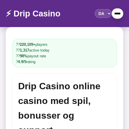
⚡ Drip Casino
??
220,109+
players
??
1,317
active today
??
98%
payout rate
?
4.9/5
rating
Drip Casino online
casino med spil,
bonusser og