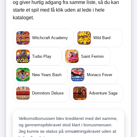
og giver hurtig adgang fra samme liste, så du kan
starte et spil med få klik uden at lede i hele
kataloget.
Witchcraft Academy
Wild Bard
Turbo Play
Saint Fermin
New Years Bash
Monaco Fever
Domnitors Deluxe
Adventure Saga
Velkomstbonussen blev krediteret med det samme,
og gennemspilskravet stod klart i bonusmenuen.
Jeg kunne se status på omsætningskravet uden at