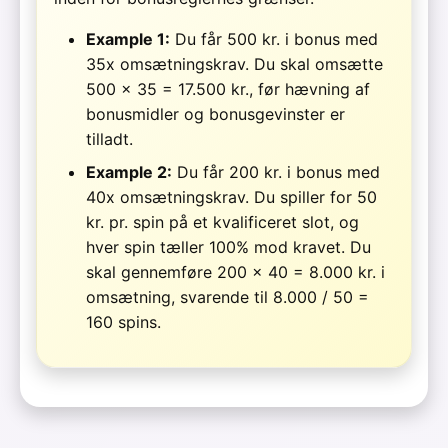
Example 1:
Du får 500 kr. i bonus med
35x omsætningskrav. Du skal omsætte
500 × 35 = 17.500 kr., før hævning af
bonusmidler og bonusgevinster er
tilladt.
Example 2:
Du får 200 kr. i bonus med
40x omsætningskrav. Du spiller for 50
kr. pr. spin på et kvalificeret slot, og
hver spin tæller 100% mod kravet. Du
skal gennemføre 200 × 40 = 8.000 kr. i
omsætning, svarende til 8.000 / 50 =
160 spins.