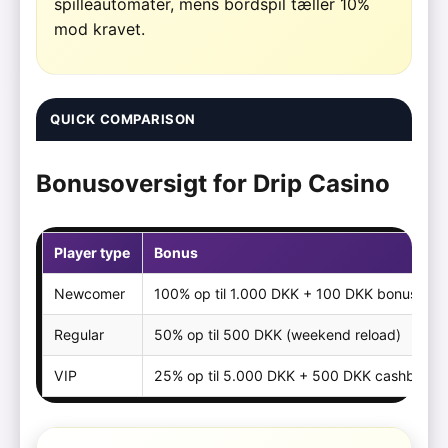
spilleautomater, mens bordspil tæller 10%
mod kravet.
QUICK COMPARISON
Bonusoversigt for Drip Casino
Player type
Bonus
Newcomer
100% op til 1.000 DKK + 100 DKK bonuskont
Regular
50% op til 500 DKK (weekend reload)
VIP
25% op til 5.000 DKK + 500 DKK cashback p