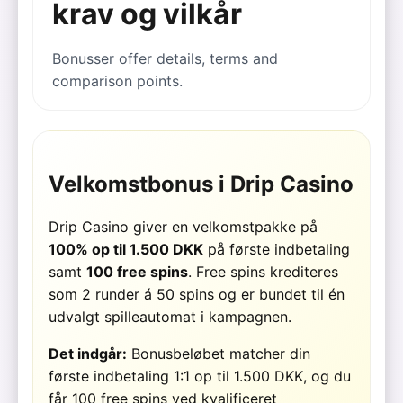
krav og vilkår
Bonusser offer details, terms and
comparison points.
Velkomstbonus i Drip Casino
Drip Casino giver en velkomstpakke på
100% op til 1.500 DKK
på første indbetaling
samt
100 free spins
. Free spins krediteres
som 2 runder á 50 spins og er bundet til én
udvalgt spilleautomat i kampagnen.
Det indgår:
Bonusbeløbet matcher din
første indbetaling 1:1 op til 1.500 DKK, og du
får 100 free spins ved kvalificeret