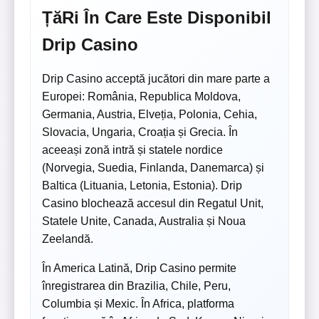
ȚăRi În Care Este Disponibil
Drip Casino
Drip Casino acceptă jucători din mare parte a
Europei: România, Republica Moldova,
Germania, Austria, Elveția, Polonia, Cehia,
Slovacia, Ungaria, Croația și Grecia. În
aceeași zonă intră și statele nordice
(Norvegia, Suedia, Finlanda, Danemarca) și
Baltica (Lituania, Letonia, Estonia). Drip
Casino blochează accesul din Regatul Unit,
Statele Unite, Canada, Australia și Noua
Zeelandă.
În America Latină, Drip Casino permite
înregistrarea din Brazilia, Chile, Peru,
Columbia și Mexic. În Africa, platforma