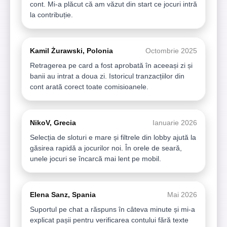
cont. Mi-a plăcut că am văzut din start ce jocuri intră
la contribuție.
Kamil Żurawski, Polonia
Octombrie 2025
Retragerea pe card a fost aprobată în aceeași zi și
banii au intrat a doua zi. Istoricul tranzacțiilor din
cont arată corect toate comisioanele.
NikoV, Grecia
Ianuarie 2026
Selecția de sloturi e mare și filtrele din lobby ajută la
găsirea rapidă a jocurilor noi. În orele de seară,
unele jocuri se încarcă mai lent pe mobil.
Elena Sanz, Spania
Mai 2026
Suportul pe chat a răspuns în câteva minute și mi-a
explicat pașii pentru verificarea contului fără texte