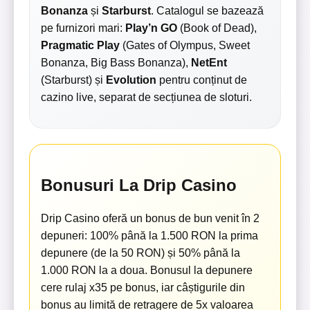
Bonanza
și
Starburst
. Catalogul se bazează
pe furnizori mari:
Play’n GO
(Book of Dead),
Pragmatic Play
(Gates of Olympus, Sweet
Bonanza, Big Bass Bonanza),
NetEnt
(Starburst) și
Evolution
pentru conținut de
cazino live, separat de secțiunea de sloturi.
Bonusuri La Drip Casino
Drip Casino oferă un bonus de bun venit în 2
depuneri: 100% până la 1.500 RON la prima
depunere (de la 50 RON) și 50% până la
1.000 RON la a doua. Bonusul la depunere
cere rulaj x35 pe bonus, iar câștigurile din
bonus au limită de retragere de 5x valoarea