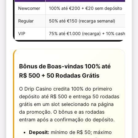
Newcomer
100% até €200 + €20 sem depósito
Regular
50% até €150 (recarga semanal)
VIP
75% até €1.000 (recarga) + 10% cashback 
Bônus de Boas-vindas 100% até
R$ 500 + 50 Rodadas Grátis
O Drip Casino credita 100% do primeiro
depósito até R$ 500 e entrega 50 rodadas
grátis em um slot selecionado na página
da promoção. O bônus e as rodadas
entram após a confirmação do depósito.
Deposit:
mínimo de R$ 50; máximo