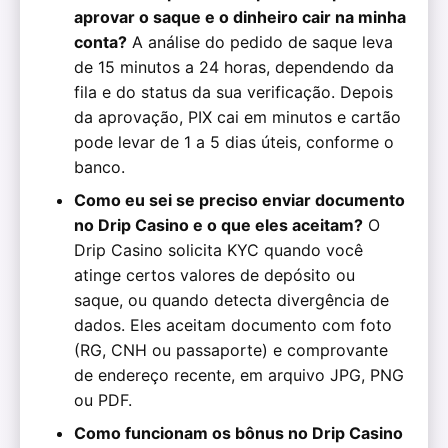
aprovar o saque e o dinheiro cair na minha
conta?
A análise do pedido de saque leva
de 15 minutos a 24 horas, dependendo da
fila e do status da sua verificação. Depois
da aprovação, PIX cai em minutos e cartão
pode levar de 1 a 5 dias úteis, conforme o
banco.
Como eu sei se preciso enviar documento
no Drip Casino e o que eles aceitam?
O
Drip Casino solicita KYC quando você
atinge certos valores de depósito ou
saque, ou quando detecta divergência de
dados. Eles aceitam documento com foto
(RG, CNH ou passaporte) e comprovante
de endereço recente, em arquivo JPG, PNG
ou PDF.
Como funcionam os bônus no Drip Casino