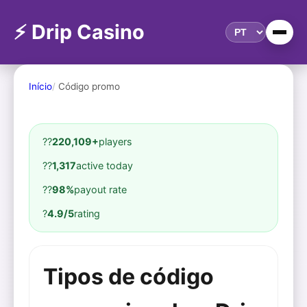
⚡ Drip Casino
Início
Código promo
??
220,109+
players
??
1,317
active today
??
98%
payout rate
?
4.9/5
rating
Tipos de código