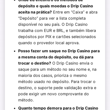
depósito e quais moedas o Drip Casino
aceita na prática?
Entre em “Caixa” e abra
“Depósito” para ver a lista completa
disponível no seu país. O Drip Casino
trabalha com EUR e BRL, e também libera
depósitos por PIX e cartões selecionados
quando o provedor local aprova.
Posso fazer um saque no Drip Casino para
a mesma conta do depósito, ou dá para
trocar o destino?
O Drip Casino envia o
saque para um método no seu nome e, na
maioria dos casos, prioriza o mesmo
método usado no depósito. Para trocar o
destino, o suporte pede validação extra e
pode exigir um novo comprovante do
método.
Quanto tempo demora para o Drip Casino