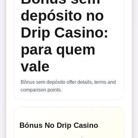
depósito no
Drip Casino:
para quem
vale
Bônus sem depósito offer details, terms and
comparison points.
Bónus No Drip Casino