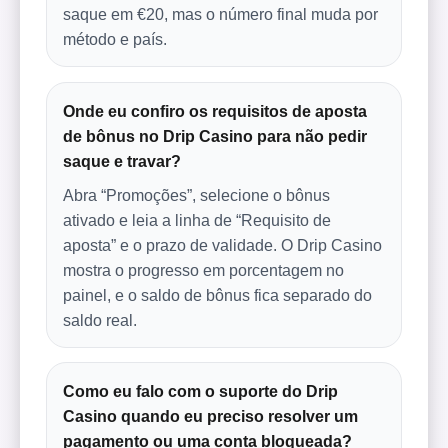
saque em €20, mas o número final muda por
método e país.
Onde eu confiro os requisitos de aposta
de bônus no Drip Casino para não pedir
saque e travar?
Abra “Promoções”, selecione o bônus
ativado e leia a linha de “Requisito de
aposta” e o prazo de validade. O Drip Casino
mostra o progresso em porcentagem no
painel, e o saldo de bônus fica separado do
saldo real.
Como eu falo com o suporte do Drip
Casino quando eu preciso resolver um
pagamento ou uma conta bloqueada?