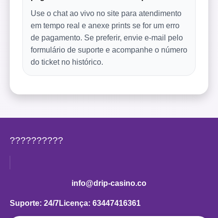
Use o chat ao vivo no site para atendimento
em tempo real e anexe prints se for um erro
de pagamento. Se preferir, envie e-mail pelo
formulário de suporte e acompanhe o número
do ticket no histórico.
?
?
??
??
??
??
info@drip-casino.co
Suporte: 24/7
Licença: 63447416361