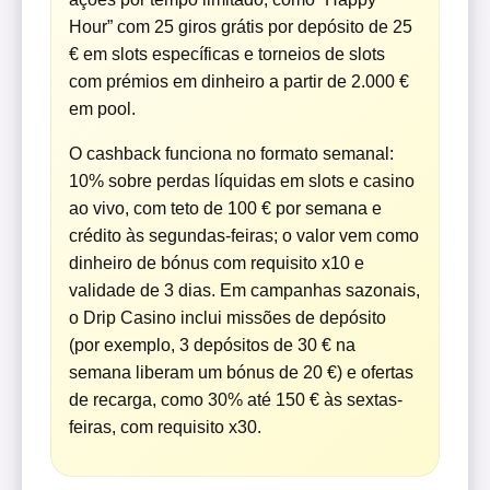
Hour” com 25 giros grátis por depósito de 25
€ em slots específicas e torneios de slots
com prémios em dinheiro a partir de 2.000 €
em pool.
O cashback funciona no formato semanal:
10% sobre perdas líquidas em slots e casino
ao vivo, com teto de 100 € por semana e
crédito às segundas-feiras; o valor vem como
dinheiro de bónus com requisito x10 e
validade de 3 dias. Em campanhas sazonais,
o Drip Casino inclui missões de depósito
(por exemplo, 3 depósitos de 30 € na
semana liberam um bónus de 20 €) e ofertas
de recarga, como 30% até 150 € às sextas-
feiras, com requisito x30.