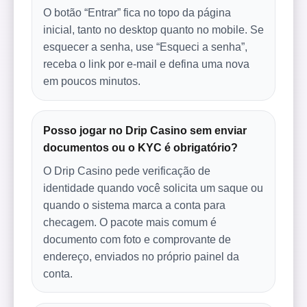
O botão “Entrar” fica no topo da página
inicial, tanto no desktop quanto no mobile. Se
esquecer a senha, use “Esqueci a senha”,
receba o link por e-mail e defina uma nova
em poucos minutos.
Posso jogar no Drip Casino sem enviar
documentos ou o KYC é obrigatório?
O Drip Casino pede verificação de
identidade quando você solicita um saque ou
quando o sistema marca a conta para
checagem. O pacote mais comum é
documento com foto e comprovante de
endereço, enviados no próprio painel da
conta.