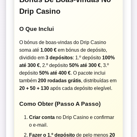
Drip Casino
O Que Inclui
O bónus de boas-vindas do Drip Casino
soma até
1.000 €
em bónus de depósito,
dividido em
3 depósitos
: 1.º depósito
100%
até 300 €
, 2.º depósito
50% até 300 €
, 3.º
depósito
50% até 400 €
. O pacote inclui
também
200 rodadas grátis
, distribuídas em
20 + 50 + 130
após cada depósito elegível.
Como Obter (Passo A Passo)
Criar conta
no Drip Casino e confirmar
o e-mail.
Fazer o 1.º depósito
de pelo menos
20