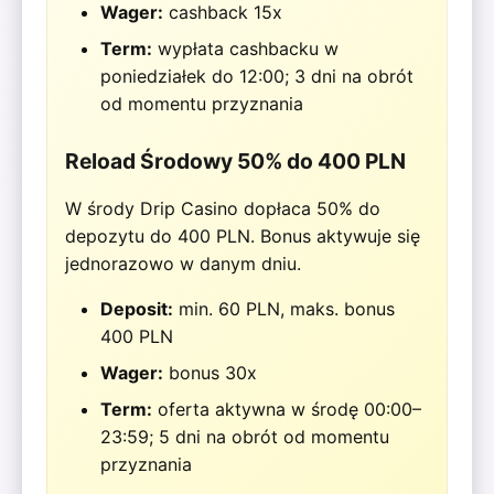
Wager:
cashback 15x
Term:
wypłata cashbacku w
poniedziałek do 12:00; 3 dni na obrót
od momentu przyznania
Reload Środowy 50% do 400 PLN
W środy Drip Casino dopłaca 50% do
depozytu do 400 PLN. Bonus aktywuje się
jednorazowo w danym dniu.
Deposit:
min. 60 PLN, maks. bonus
400 PLN
Wager:
bonus 30x
Term:
oferta aktywna w środę 00:00–
23:59; 5 dni na obrót od momentu
przyznania