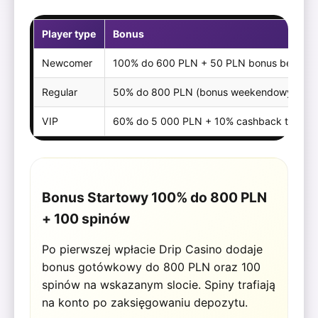
Player type
Bonus
Newcomer
100% do 600 PLN + 50 PLN bonus bez de
Regular
50% do 800 PLN (bonus weekendowy)
VIP
60% do 5 000 PLN + 10% cashback tygodn
Bonus Startowy 100% do 800 PLN
+ 100 spinów
Po pierwszej wpłacie Drip Casino dodaje
bonus gotówkowy do 800 PLN oraz 100
spinów na wskazanym slocie. Spiny trafiają
na konto po zaksięgowaniu depozytu.