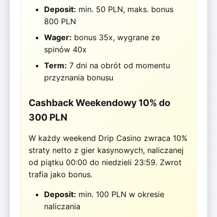
Deposit:
min. 50 PLN, maks. bonus
800 PLN
Wager:
bonus 35x, wygrane ze
spinów 40x
Term:
7 dni na obrót od momentu
przyznania bonusu
Cashback Weekendowy 10% do
300 PLN
W każdy weekend Drip Casino zwraca 10%
straty netto z gier kasynowych, naliczanej
od piątku 00:00 do niedzieli 23:59. Zwrot
trafia jako bonus.
Deposit:
min. 100 PLN w okresie
naliczania