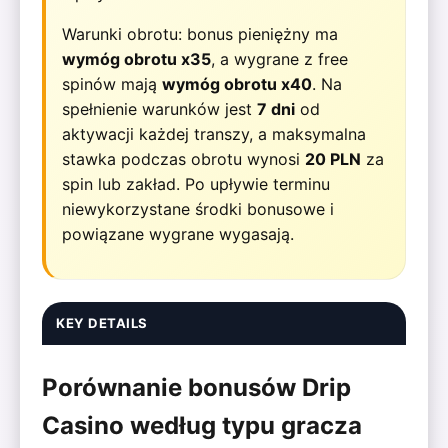
Warunki obrotu: bonus pieniężny ma
wymóg obrotu x35
, a wygrane z free
spinów mają
wymóg obrotu x40
. Na
spełnienie warunków jest
7 dni
od
aktywacji każdej transzy, a maksymalna
stawka podczas obrotu wynosi
20 PLN
za
spin lub zakład. Po upływie terminu
niewykorzystane środki bonusowe i
powiązane wygrane wygasają.
KEY DETAILS
Porównanie bonusów Drip
Casino według typu gracza