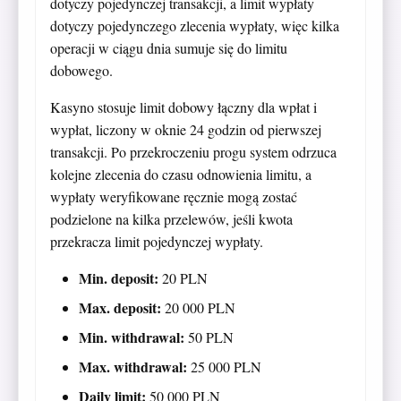
dotyczy pojedynczej transakcji, a limit wypłaty
dotyczy pojedynczego zlecenia wypłaty, więc kilka
operacji w ciągu dnia sumuje się do limitu
dobowego.
Kasyno stosuje limit dobowy łączny dla wpłat i
wypłat, liczony w oknie 24 godzin od pierwszej
transakcji. Po przekroczeniu progu system odrzuca
kolejne zlecenia do czasu odnowienia limitu, a
wypłaty weryfikowane ręcznie mogą zostać
podzielone na kilka przelewów, jeśli kwota
przekracza limit pojedynczej wypłaty.
Min. deposit:
20 PLN
Max. deposit:
20 000 PLN
Min. withdrawal:
50 PLN
Max. withdrawal:
25 000 PLN
Daily limit:
50 000 PLN