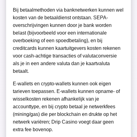
Bij betaalmethoden via banknetwerken kunnen wel
kosten van de betaaldienst ontstaan. SEPA-
overschrijvingen kunnen door je bank worden
belast (bijvoorbeeld voor een internationale
overboeking of een spoedbetaling), en bij
creditcards kunnen kaartuitgevers kosten rekenen
voor cash-achtige transacties of valutaconversie
als je in een andere valuta dan je kaartvaluta
betaalt.
E-wallets en crypto-wallets kunnen ook eigen
tarieven toepassen. E-wallets kunnen opname- of
wisselkosten rekenen afhankelijk van je
accounttype, en bij crypto betaal je netwerkfees
(mining/gas) die per blockchain en drukte op het
netwerk variëren; Drip Casino voegt daar geen
extra fee bovenop.