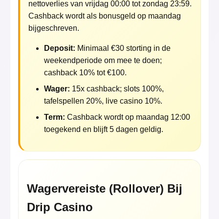
nettoverlies van vrijdag 00:00 tot zondag 23:59.
Cashback wordt als bonusgeld op maandag
bijgeschreven.
Deposit:
Minimaal €30 storting in de
weekendperiode om mee te doen;
cashback 10% tot €100.
Wager:
15x cashback; slots 100%,
tafelspellen 20%, live casino 10%.
Term:
Cashback wordt op maandag 12:00
toegekend en blijft 5 dagen geldig.
Wagervereiste (Rollover) Bij
Drip Casino