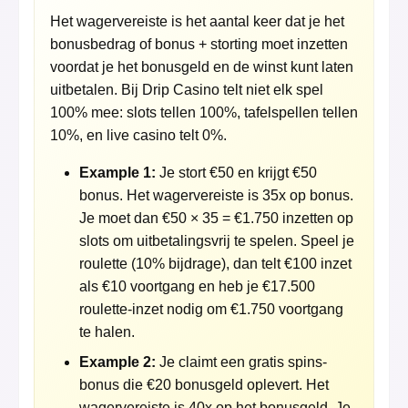
Het wagervereiste is het aantal keer dat je het
bonusbedrag of bonus + storting moet inzetten
voordat je het bonusgeld en de winst kunt laten
uitbetalen. Bij Drip Casino telt niet elk spel
100% mee: slots tellen 100%, tafelspellen tellen
10%, en live casino telt 0%.
Example 1:
Je stort €50 en krijgt €50
bonus. Het wagervereiste is 35x op bonus.
Je moet dan €50 × 35 = €1.750 inzetten op
slots om uitbetalingsvrij te spelen. Speel je
roulette (10% bijdrage), dan telt €100 inzet
als €10 voortgang en heb je €17.500
roulette-inzet nodig om €1.750 voortgang
te halen.
Example 2:
Je claimt een gratis spins-
bonus die €20 bonusgeld oplevert. Het
wagervereiste is 40x op het bonusgeld. Je