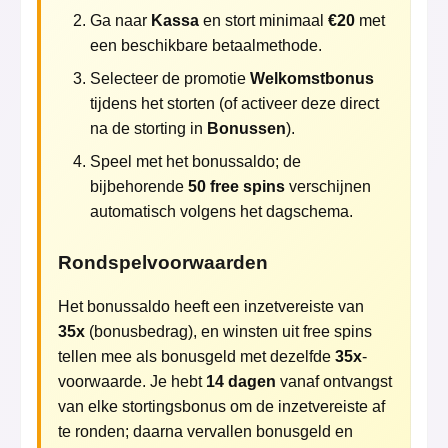
Ga naar
Kassa
en stort minimaal
€20
met
een beschikbare betaalmethode.
Selecteer de promotie
Welkomstbonus
tijdens het storten (of activeer deze direct
na de storting in
Bonussen
).
Speel met het bonussaldo; de
bijbehorende
50 free spins
verschijnen
automatisch volgens het dagschema.
Rondspelvoorwaarden
Het bonussaldo heeft een inzetvereiste van
35x
(bonusbedrag), en winsten uit free spins
tellen mee als bonusgeld met dezelfde
35x
-
voorwaarde. Je hebt
14 dagen
vanaf ontvangst
van elke stortingsbonus om de inzetvereiste af
te ronden; daarna vervallen bonusgeld en